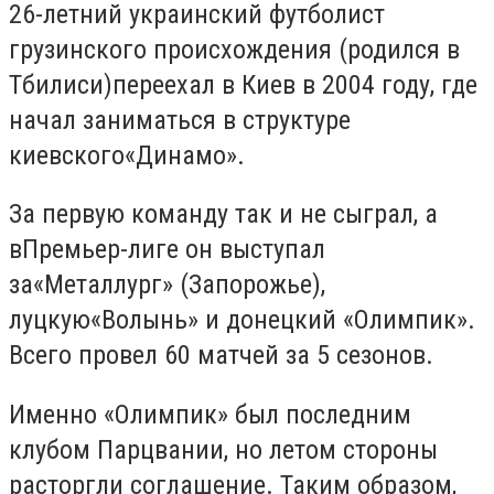
26-летний украинский футболист
грузинского происхождения
(родился в
Тбилиси)
переехал в Киев в 2004 году, где
начал заниматься в структуре
киевского
«
Динамо
»
.
За первую команду так и не сыграл, а
в
Премьер-лиге он
выступал
за
«
Металлург
» (Запорожье)
,
луцк
ую
«
Волын
ь»
и донецк
ий «
Олимпик
»
.
Всего провел 60 матчей за 5 сезонов.
Именно
«О
лимпик
»
был последним
клубом Парцвании, но
летом стороны
расторгли соглашение. Таким образом,