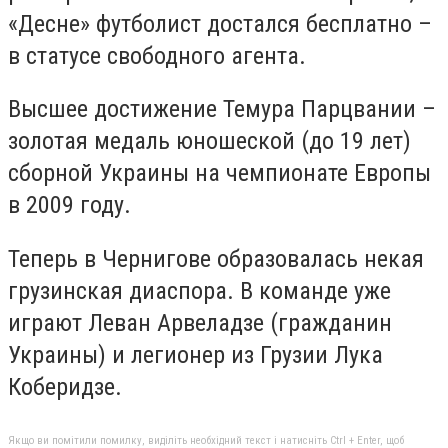
«Десне» футболист достался бесплатно –
в статусе свободного агента.
Высшее достижение Темура Парцвании –
золотая медаль юношеской (
до 19 лет
)
сборной Украины на чемпионате Европы
в 2009 году.
Теперь в Чернигове образовалась некая
грузинская диаспора. В команде уже
играют Леван Арвеладзе (гражданин
Украины) и легионер из Грузии Лука
Коберидзе.
Якщо ви помітили помилку, виділіть необхідний текст і натисніть Ctrl + Enter, щоб