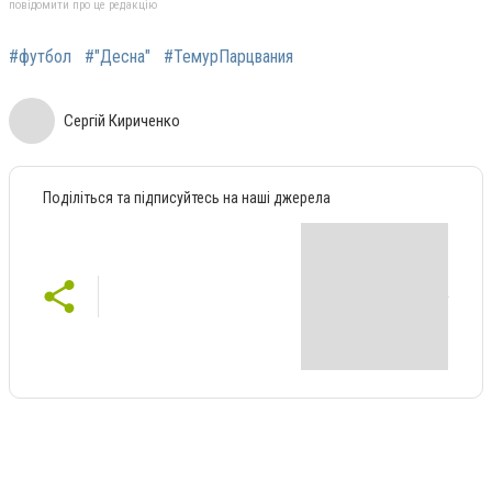
повідомити про це редакцію
#футбол
#"Десна"
#ТемурПарцвания
Сергій Кириченко
Поділіться та підписуйтесь на наші джерела