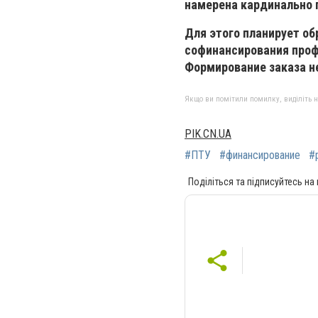
намерена кардинально 
Для этого планирует об
софинансирования проф
Формирование заказа н
Якщо ви помітили помилку, виділіть нео
PIK.CN.UA
#ПТУ
#финансирование
#
Поділіться та підписуйтесь на