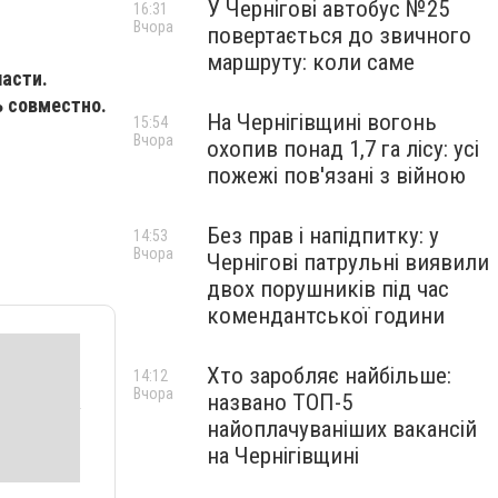
У Чернігові автобус №25
16:31
Вчора
повертається до звичного
маршруту: коли саме
ласти.
ь совместно.
На Чернігівщині вогонь
15:54
Вчора
охопив понад 1,7 га лісу: усі
пожежі пов'язані з війною
Без прав і напідпитку: у
14:53
Вчора
Чернігові патрульні виявили
двох порушників під час
комендантської години
Хто заробляє найбільше:
14:12
Вчора
названо ТОП-5
найоплачуваніших вакансій
на Чернігівщині