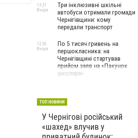
Три інклюзивні шкільні
13:21
Вчора
автобуси отримали громади
Чернігівщини: кому
передали транспорт
По 5 тисяч гривень на
12:36
Вчора
першокласника: на
Чернігівщині стартував
прийом заяв на «Пакунок
школяра»
ТОП НОВИНИ
У Чернігові російський
«шахед» влучив у
приватний будинок: