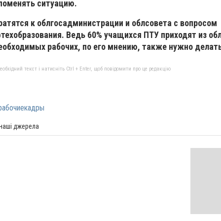
поменять ситуацию.
ратятся к облгосадминистрации и облсовета с вопросом
техобразования. Ведь 60% учащихся ПТУ приходят из об
еобходимых рабочих, по его мнению, также нужно делат
бхідний текст і натисніть Ctrl + Enter, щоб повідомити про це редакцію
рабочиекадры
 наші джерела