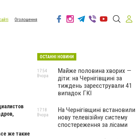
сайті
Оголошення
ОСТАННІ НОВИНИ
Майже половина хворих —
17:54
Вчора
діти: на Чернігівщині за
тиждень зареєстрували 41
випадок ГКІ
циалистов
На Чернігівщині встановили
17:18
адров,
Вчора
нову телевізійну систему
спостереження за лісами
все же такие