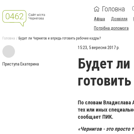
Головна
Афіша
Дозвілля
Потрібна допомога
Головна
Будет ли Чернигов и впредь готовить рабочие кадры?
15:23, 5 вересня 2017 р.
Будет ли
Приступа Екатерина
готовить
По словам Владислава А
тех или иных специальн
сообщает ПИК.
«Чернигов - это просто 