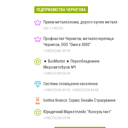
ПІДПРИЄМСТВА ЧЕРНІГОВА
Прием металлолома, дорого куплю металл
063-17-40-320
Профнастил Чернигов, металлочерепица
Чернигов, ООО "Омега 3000"
+380(93)682-99-99
★ BusMaster ★ Переобладнання
Мікроавтобусів №1
+380(67)599-04-04
Система сповіщення населення
+380(67)340-49-59, +380(67)350-44-68
hotline.finance: Сервіс Онлайн Страхування
Юридичний Маркетплейс "Консультант"
+380(73)260-29-94