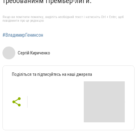
требованиям Премьер-лиги.
Якщо ви помітили помилку, виділіть необхідний текст і натисніть Ctrl + Enter, щоб
повідомити про це редакцію
#ВладимирГенинсон
Сергій Кириченко
Поділіться та підписуйтесь на наші джерела