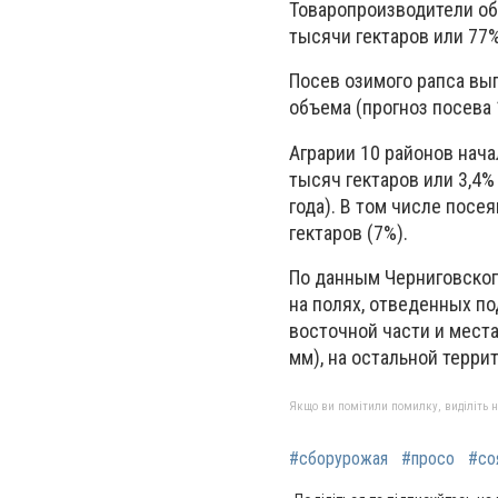
Товаропроизводители об
тысячи гектаров или 77%
Посев озимого рапса вы
объема (прогноз посева 
Аграрии 10 районов нача
тысяч гектаров или 3,4%
года). В том числе посе
гектаров (7%).
По данным Черниговског
на полях, отведенных по
восточной части и мест
мм), на остальной терри
Якщо ви помітили помилку, виділіть нео
#сборурожая
#просо
#со