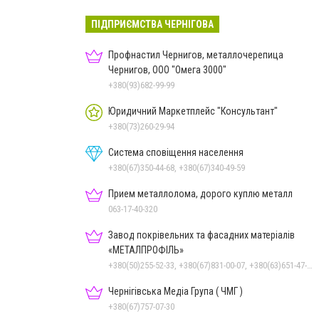
ПІДПРИЄМСТВА ЧЕРНІГОВА
Профнастил Чернигов, металлочерепица
Чернигов, ООО "Омега 3000"
+380(93)682-99-99
Юридичний Маркетплейс "Консультант"
+380(73)260-29-94
Система сповіщення населення
+380(67)350-44-68, +380(67)340-49-59
Прием металлолома, дорого куплю металл
063-17-40-320
Завод покрівельних та фасадних матеріалів
«МЕТАЛПРОФІЛЬ»
+380(50)255-52-33, +380(67)831-00-07, +380(63)651-47-33
Чернігівська Медіа Група ( ЧМГ )
+380(67)757-07-30