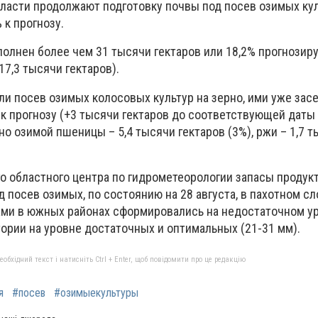
ласти продолжают подготовку почвы под посев озимых кул
 к прогнозу.
полнен более чем 31 тысячи гектаров или 18,2% прогнозир
17,3 тысячи гектаров).
ли посев озимых колосовых культур на зерно, ими уже зас
 к прогнозу (+3 тысячи гектаров до соответствующей даты
яно озимой пшеницы – 5,4 тысячи гектаров (3%), ржи – 1,7 
о областного центра по гидрометеорологии запасы продук
д посев озимых, по состоянию на 28 августа, в пахотном с
ами в южных районах сформировались на недостаточном ур
тории на уровне достаточных и оптимальных (21-31 мм).
бхідний текст і натисніть Ctrl + Enter, щоб повідомити про це редакцію
я
#посев
#озимыекультуры