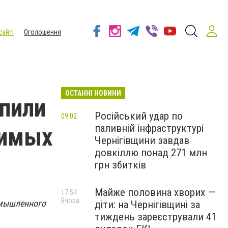
сайті
Оголошення
ОСТАННІ НОВИНИ
упили
Російський удар по
09:02
паливній інфраструктурі
зимых
Чернігівщини завдав
довкіллю понад 271 млн
грн збитків
Майже половина хворих —
17:54
Вчора
омышленного
діти: на Чернігівщині за
тиждень зареєстрували 41