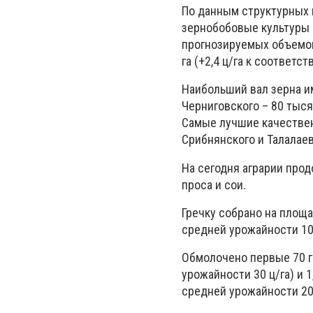
По данным структурных 
зернобобовые культуры 
прогнозируемых объемов
га (+2,4 ц/га к соответс
Наибольший вал зерна и
Черниговского – 80 тыся
Самые лучшие качествен
Срибнянского и Талалаев
На сегодня аграрии прод
проса и сои.
Гречку собрано на площа
средней урожайности 10,
Обмолочено первые 70 ге
урожайности 30 ц/га) и 1
средней урожайности 20 ц