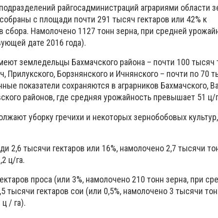
подразделений райгосадминистраций аграриями области з
собраны с площади почти 291 тысяч гектаров или 42% к
 сбора. Намолочено 1127 тонн зерна, при средней урожайн
твующей дате 2016 года).
меют земледельцы Бахмачского района – почти 100 тысяч 
ч, Прилукского, Борзнянского и Ичнянского – почти по 70 т
ные показатели сохраняются в аграрников Бахмачского, Ва
ского районов, где средняя урожайность превышает 51 ц/г
олжают уборку гречихи и некоторых зернобобовых культур,
ди 2,6 тысячи гектаров или 16%, намолочено 2,7 тысячи то
2 ц/га.
ктаров проса (или 3%, намолочено 210 тонн зерна, при ср
,5 тысячи гектаров сои (или 0,5%, намолочено 3 тысячи тон
 / га).