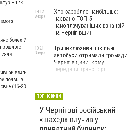
ьтур – 178
Хто заробляє найбільше:
14:12
Вчора
названо ТОП-5
уемого
найоплачуваніших вакансій
на Чернігівщині
еяно более 7
 прошлого
Три інклюзивні шкільні
13:21
Вчора
тысячи
автобуси отримали громади
Чернігівщини: кому
передали транспорт
тивной влаги
лое почвы в
овне (16-20
ТОП НОВИНИ
У Чернігові російський
«шахед» влучив у
приватний будинок: