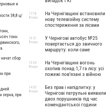
випадок ГКІ
ерновые и
На Чернігівщині встановили
17:18
ости 38,8 ц/
Вчора
нову телевізійну систему
спостереження за лісами
тонн,
ысяч тонн.
У Чернігові автобус №25
16:31
рвинского,
Вчора
повертається до звичного
а.
маршруту: коли саме
 начат сбор
На Чернігівщині вогонь
15:54
Вчора
охопив понад 1,7 га лісу: усі
нн при
пожежі пов'язані з війною
Без прав і напідпитку: у
14:53
едней
Вчора
Чернігові патрульні виявили
н зерна, при
двох порушників під час
комендантської години