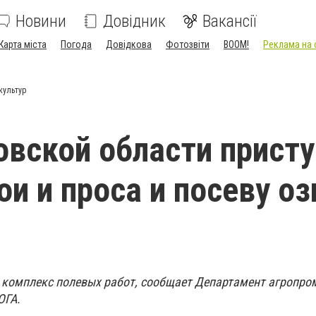
Новини
Довідник
Вакансії
Карта міста
Погода
Довідкова
Фотозвіти
BOOM!
Реклама на 
культур
овской области прист
сои и проса и посеву о
 комплекс полевых работ, сообщает Департамент агропр
ОГА.