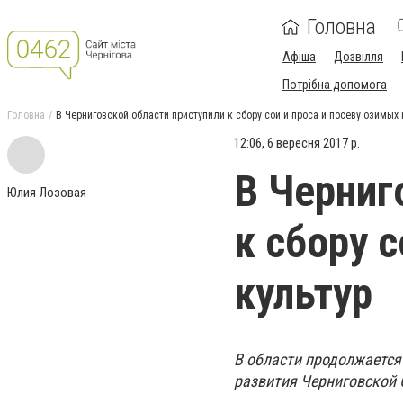
Головна
Афіша
Дозвілля
Потрібна допомога
Головна
В Черниговской области приступили к сбору сои и проса и посеву озимых 
12:06, 6 вересня 2017 р.
В Черниг
Юлия Лозовая
к сбору 
культур
В области продолжается
развития Черниговской 