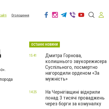
сайті
Оголошення
ОСТАННІ НОВИНИ
д
Дмитра Горнова,
15:41
колишнього звукорежисера
Суспільного, посмертно
о».
нагородили орденом «За
мужність»
 порода
На Чернігівщині відкрили
14:25
понад 3 тисячі проваджень
через борги за комуналку