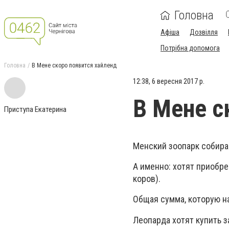
Головна
Афіша
Дозвілля
Потрібна допомога
Головна
В Мене скоро появится хайленд
12:38, 6 вересня 2017 р.
В Мене с
Приступа Екатерина
Менский зоопарк собира
А именно: хотят приобре
коров).
Общая сумма, которую на
Леопарда хотят купить за