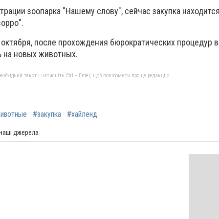
рации зоопарка "Нашему слову", сейчас закупка находится
орро".
 октября, после прохождения бюрократических процедур в
 на новых животных.
бхідний текст і натисніть Ctrl + Enter, щоб повідомити про це редакцію
ивотные
#закупка
#хайленд
 наші джерела