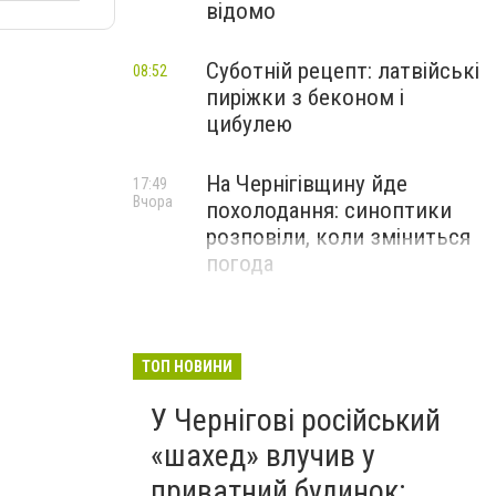
відомо
Суботній рецепт: латвійські
08:52
пиріжки з беконом і
цибулею
На Чернігівщину йде
17:49
Вчора
похолодання: синоптики
розповіли, коли зміниться
погода
ТОП НОВИНИ
У Чернігові російський
«шахед» влучив у
приватний будинок: