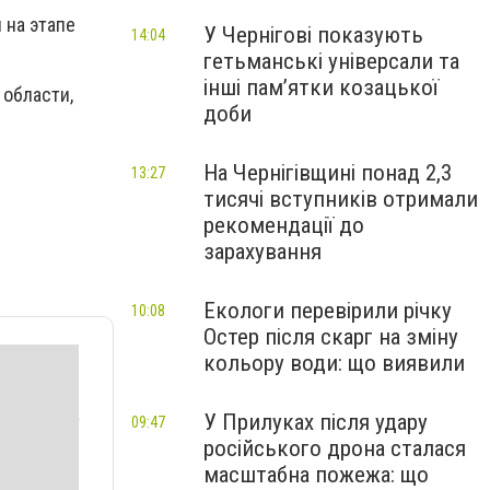
 на этапе
У Чернігові показують
14:04
гетьманські універсали та
інші пам’ятки козацької
 области,
доби
На Чернігівщині понад 2,3
13:27
тисячі вступників отримали
рекомендації до
зарахування
Екологи перевірили річку
10:08
Остер після скарг на зміну
кольору води: що виявили
У Прилуках після удару
09:47
російського дрона сталася
масштабна пожежа: що