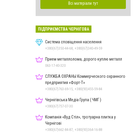
Всі матеріали тут
ПІДПРИЄМСТВА ЧЕРНІГОВА
Система сповіщення населення
+380(67)350-44-68, +380(67)340-49-59
Прием металлолома, дорого куплю металл
063-17-40-320
СЛУЖБА ОХРАНЫ Коммерческого охранного
предприятия «Форт-Т»
+380(67)763-69-15, +380(93)455-59-84
Чернігівська Медіа Група ( ЧМГ )
+380(67)757-07-30
Компанія «Вуд Стіл», тротуарна плитка у
Чернігові
+380(67)662-84-87, +380(93)364-16-88