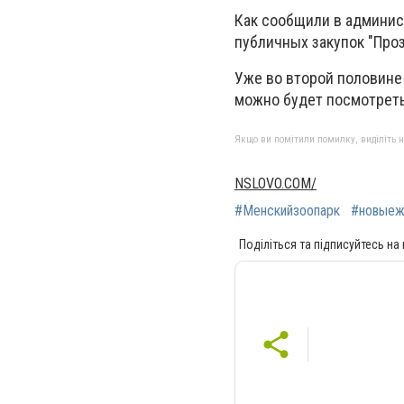
Как сообщили в админист
публичных закупок "Проз
Уже во второй половине
можно будет посмотреть
Якщо ви помітили помилку, виділіть нео
NSLOVO.COM/
#Менскийзоопарк
#новыеж
Поділіться та підписуйтесь на