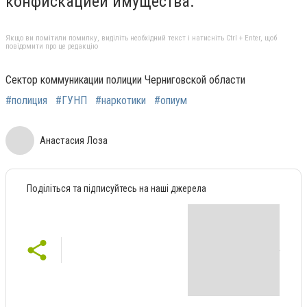
конфискацией имущества.
Якщо ви помітили помилку, виділіть необхідний текст і натисніть Ctrl + Enter, щоб
повідомити про це редакцію
Сектор коммуникации полиции Черниговской области
#полиция
#ГУНП
#наркотики
#опиум
Анастасия Лоза
Поділіться та підписуйтесь на наші джерела