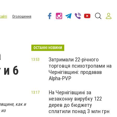
сайті
Оголошення
ОСТАННІ НОВИНИ
а
Затримали 22-річного
13:53
торговця психотропами на
 и 6
Чернігівщині: продавав
Alpha-PVP
На Чернігівщині за
13:17
незаконну вирубку 122
вщине, как и
дерев до бюджету
 из
сплатили понад 3 млн грн