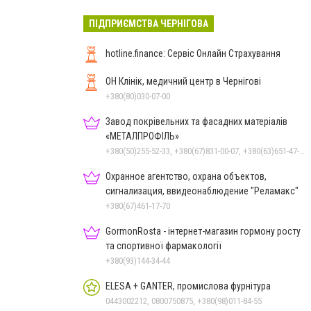
ПІДПРИЄМСТВА ЧЕРНІГОВА
hotline.finance: Сервіс Онлайн Страхування
ОН Клінік, медичний центр в Чернігові
+380(80)030-07-00
Завод покрівельних та фасадних матеріалів
«МЕТАЛПРОФІЛЬ»
+380(50)255-52-33, +380(67)831-00-07, +380(63)651-47-33
Охранное агентство, охрана объектов,
сигнализация, ввидеонаблюдение "Реламакс"
+380(67)461-17-70
GormonRosta - інтернет-магазин гормону росту
та спортивної фармакології
+380(93)144-34-44
ELESA + GANTER, промислова фурнітура
0443002212, 0800750875, +380(98)011-84-55