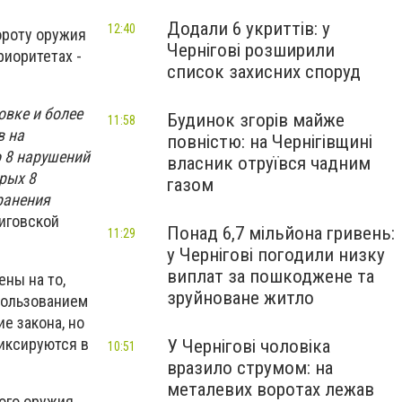
Додали 6 укриттів: у
12:40
ороту оружия
Чернігові розширили
риоритетах -
список захисних споруд
овке и более
Будинок згорів майже
11:58
в на
повністю: на Чернігівщині
 8 нарушений
власник отруївся чадним
рых 8
газом
ранения
иговской
Понад 6,7 мільйона гривень:
11:29
у Чернігові погодили низку
виплат за пошкоджене та
ны на то,
зруйноване житло
пользованием
е закона, но
иксируются в
У Чернігові чоловіка
10:51
вразило струмом: на
металевих воротах лежав
ого оружия,