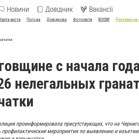
Новини
Довідник
Вакансії
Карта міста
Погода
Довідкова
Фотозвіти
BOOM!
Реклама на 
рывчатки
говщине с начала год
26 нелегальных гранат
чатки
олиция проинформировала присутствующих, что на Черниго
сь профилактические мероприятия по выявлению и изъятию
ужия и взрывчатки.