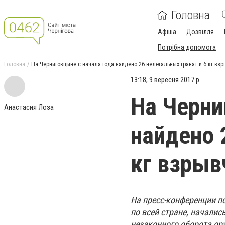
Головна
Афіша
Дозвілля
Потрібна допомога
Головна
На Черниговщине с начала года найдено 26 нелегальных гранат и 6 кг вз
13:18, 9 вересня 2017 р.
На Черни
Анастасия Лоза
найдено 
кг взрыв
На пресс-конференции п
по всей стране, начали
незаконного оборота ор