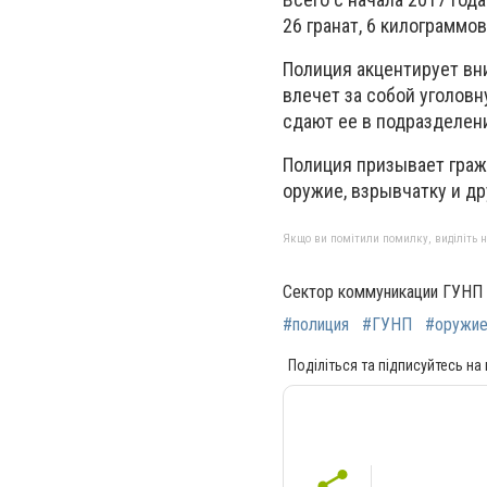
26 гранат, 6 килограммо
Полиция акцентирует вн
влечет за собой уголовн
сдают ее в подразделен
Полиция призывает граж
оружие, взрывчатку и д
Якщо ви помітили помилку, виділіть нео
Сектор коммуникации ГУНП 
#полиция
#ГУНП
#оружи
Поділіться та підписуйтесь на