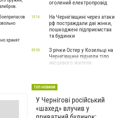
оголений електропровід
алибров.
На Чернігівщині через атаки
 боеприпасов
10:16
рф постраждали дві жінки,
ровольно
пошкоджені підприємства
та будинки
нно хранят
З річки Остер у Козельці на
09:50
Чернігівщині підняли тіло
місцевого жителя
ТОП НОВИНИ
У Чернігові російський
«шахед» влучив у
приватний будинок: