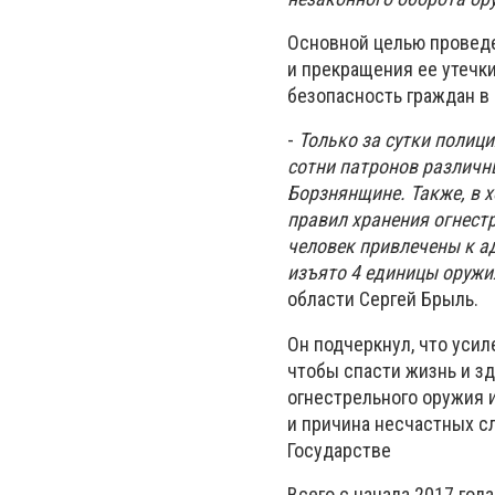
Основной целью проведе
и прекращения ее утечки
безопасность граждан в 
-
Только за сутки полици
сотни патронов различн
Борзнянщине. Также, в 
правил хранения огнестр
человек привлечены к а
изъято 4 единицы оружи
области Сергей Брыль.
Он подчеркнул, что усил
чтобы спасти жизнь и з
огнестрельного оружия и
и причина несчастных с
Государстве
Всего с начала 2017 год