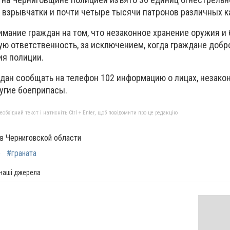
в взрывчатки и почти четыре тысячи патронов различных к
имание граждан на том, что незаконное хранение оружия и
ую ответственность, за исключением, когда граждане доб
ия полиции.
дан сообщать на телефон 102 информацию о лицах, незако
ругие боеприпасы.
бхідний текст і натисніть Ctrl + Enter, щоб повідомити про це редакцію
в Черниговской области
е
#граната
 наші джерела