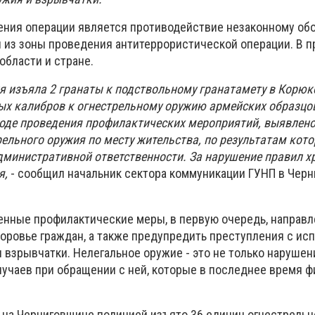
ния операции является противодействие незаконному об
 из зоны проведения антитеррористической операции. В п
области и стране.
я изъяла 2 гранаты к подствольному гранатамету в Корюк
ых калибров к огнестрельному оружию армейских образцо
ходе проведения профилактических мероприятий, выявлено
ельного оружия по месту жительства, по результатам кото
дминистративной ответственности. За нарушение правил х
я,
- сообщил начальник сектора коммуникации ГУНП в Черн
енные профилактические меры, в первую очередь, направле
доровье граждан, а также предупредить преступления с ис
 взрывчатки. Нелегальное оружие - это не только нарушени
лучаев при обращении с ней, которые в последнее время ф
а на Черниговщине полицией изъято 36 единиц огнестрельн