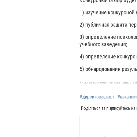
Конкурсный отбор будет
1) изучение конкурсной
2) публичная защита пер
3) определение психоло
учебного заведения;
4) определение конкурс
5) обнародования резуль
Якщо ви помітили помилку, виділіть нео
#директорашкол
#ваканси
Поділіться та підписуйтесь на