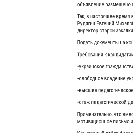
объявление размещено 
Так, в настоящее время
Рудягин Евгений Михало
директор старой закалк
Подать документы на ко
Требования к кандидата
-украинское гражданств
-свободное владение ук
-высшее педагогическое
-стаж педагогической де
Примечательно, что вмес
мотивационное письмо и