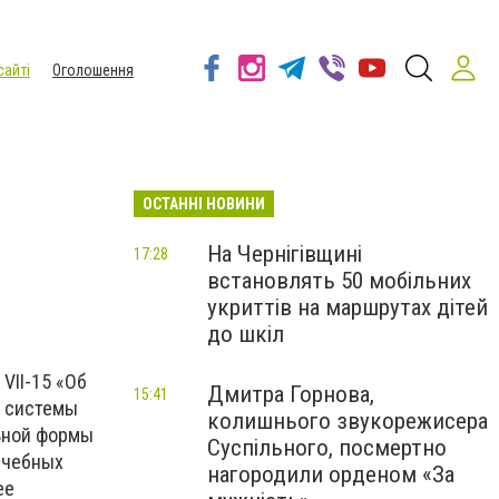
сайті
Оголошення
ОСТАННІ НОВИНИ
На Чернігівщині
17:28
встановлять 50 мобільних
укриттів на маршрутах дітей
до шкіл
VII-15 «Об
Дмитра Горнова,
15:41
й системы
колишнього звукорежисера
льной формы
Суспільного, посмертно
учебных
нагородили орденом «За
ее