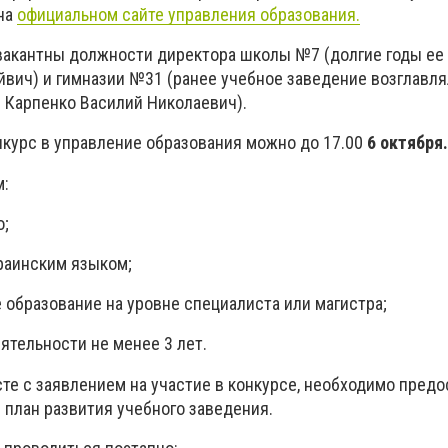
на
официальном сайте управления образования.
 вакантны должности директора школы №7 (долгие годы ее
йвич) и гимназии №31 (ранее учебное заведение возглавля
и Карпенко Василий Николаевич).
нкурс в управление образования можно до 17.00
6 октября.
м:
о;
раинским языком;
 образование на уровне специалиста или магистра;
ятельности не менее 3 лет.
те с заявлением на участие в конкурсе, необходимо предо
 план развития учебного заведения.