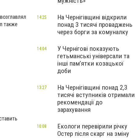
мужність»
На Чернігівщині відкрили
 возглавлял
14:25
понад 3 тисячі проваджень
л также
через борги за комуналку
У Чернігові показують
14:04
гетьманські універсали та
інші пам’ятки козацької
доби
На Чернігівщині понад 2,3
13:27
тисячі вступників отримали
рекомендації до
зарахування
ставить
Екологи перевірили річку
10:08
Остер після скарг на зміну