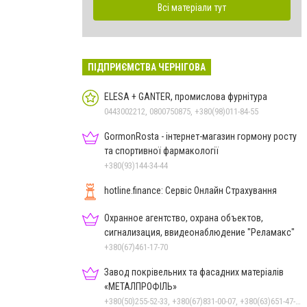
Всі матеріали тут
ПІДПРИЄМСТВА ЧЕРНІГОВА
ELESA + GANTER, промислова фурнітура
0443002212, 0800750875, +380(98)011-84-55
GormonRosta - інтернет-магазин гормону росту
та спортивної фармакології
+380(93)144-34-44
hotline.finance: Сервіс Онлайн Страхування
Охранное агентство, охрана объектов,
сигнализация, ввидеонаблюдение "Реламакс"
+380(67)461-17-70
Завод покрівельних та фасадних матеріалів
«МЕТАЛПРОФІЛЬ»
+380(50)255-52-33, +380(67)831-00-07, +380(63)651-47-33