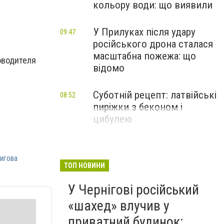
кольору води: що виявили
У Прилуках після удару
09:47
російського дрона сталася
масштабна пожежа: що
оводителя
відомо
Суботній рецепт: латвійські
08:52
пиріжки з беконом і
цибулею
игова
ТОП НОВИНИ
У Чернігові російський
«шахед» влучив у
приватний будинок: