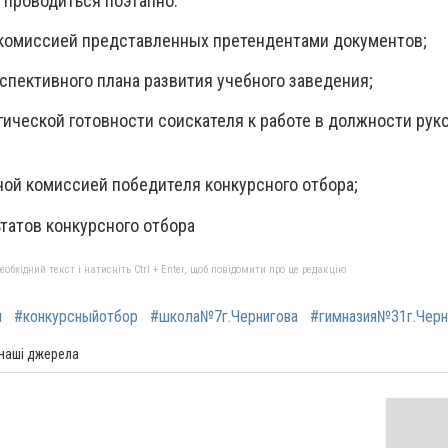
 проводиться поэтапно:
 комиссией представленных претендентами документов;
спективного плана развития учебного заведения;
гической готовности соискателя к работе в должности рук
ной комиссией победителя конкурсного отбора;
татов конкурсного отбора
бхідний текст і натисніть Ctrl + Enter, щоб повідомити про це редакцію
и
#конкурсныйотбор
#школа№7г.Чернигова
#гимназия№31г.Черн
 наші джерела