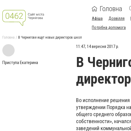
Головна
Афіша
Дозвілля
Потрібна допомога
Головна
В Чернигове ищут новых директоров школ
11:47, 14 вересня 2017 р.
В Черниг
Приступа Екатерина
директор
Во исполнение решения Ч
утверждении Порядка на
общего среднего образо
собственности», началс
заведений коммунальной