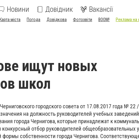
Новини
Довідник
Вакансії
Карта міста
Погода
Довідкова
Фотозвіти
BOOM!
Реклама на 
ове ищут новых
ов школ
ерниговского городского совета от 17.08.2017 года № 22 / 
значения на должность руководителей учебных заведени
вания города Чернигова, которые принадлежат к коммуна
я конкурсный отбор руководителей общеобразовательных 
 формы собственности города Чернигова. Соответствующ