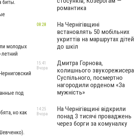
стосунків, Козерогам —
а биты.
романтика
ые
На Чернігівщині
08:28
встановлять 50 мобільних
укриттів на маршрутах дітей
до шкіл
ели молодых
4-летний
Дмитра Горнова,
15:41
Вчора
колишнього звукорежисера
 Черниговский
Суспільного, посмертно
нагородили орденом «За
мужність»
ганные под
На Чернігівщині відкрили
14:25
ята, но как
Вчора
понад 3 тисячі проваджень
через борги за комуналку
Шевченко).