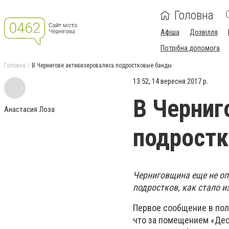
Головна
Афіша
Дозвілля
Потрібна допомога
Головна
В Чернигове активизировались подростковые банды
13:52, 14 вересня 2017 р.
В Черниг
Анастасия Лоза
подрост
Черниговщина еще не оп
подростков, как стало и
Первое сообщение в поли
что за помещением «Дес