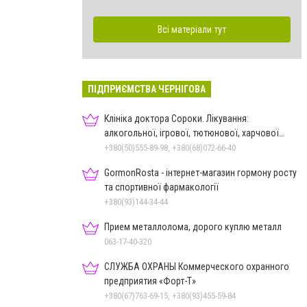
Всі матеріали тут
ПІДПРИЄМСТВА ЧЕРНІГОВА
Клініка доктора Сороки. Лікування:
алкогольної, ігрової, тютюнової, харчової
залежностей, неврозів т
+380(50)555-89-98, +380(68)072-66-40
GormonRosta - інтернет-магазин гормону росту
та спортивної фармакології
+380(93)144-34-44
Прием металлолома, дорого куплю металл
063-17-40-320
СЛУЖБА ОХРАНЫ Коммерческого охранного
предприятия «Форт-Т»
+380(67)763-69-15, +380(93)455-59-84