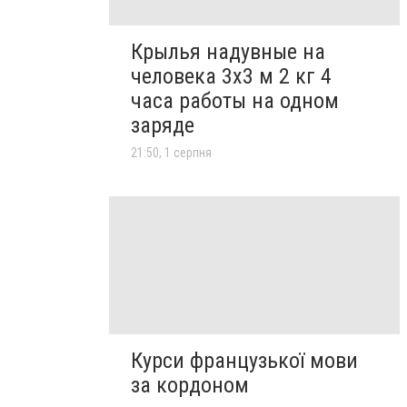
Крылья надувные на
человека 3х3 м 2 кг 4
часа работы на одном
заряде
21:50, 1 серпня
Курси французької мови
за кордоном