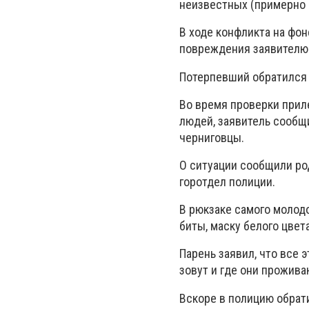
неизвестных (примерно 2
В ходе конфликта на фо
повреждения заявителю
Потерпевший обратился 
Во время проверки прил
людей, заявитель сообщил
черниговцы.
О ситуации сообщили ро
горотдел полиции.
В рюкзаке самого молод
биты, маску белого цвета
Парень заявил, что все 
зовут и где они прожива
Вскоре в полицию обрат