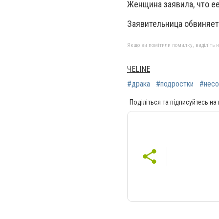
Женщина заявила, что е
Заявительница обвиняет
Якщо ви помітили помилку, виділіть нео
ЧЕLINE
#драка
#подростки
#несо
Поділіться та підписуйтесь на