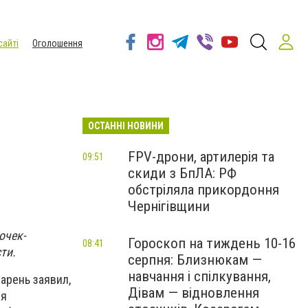
сайті
Оголошення
ОСТАННІ НОВИНИ
FPV-дрони, артилерія та
09:51
скиди з БпЛА: РФ
обстріляла прикордоння
Чернігівщини
очек-
Гороскоп на тиждень 10-16
08:41
ти.
серпня: Близнюкам —
навчання і спілкування,
арень заявил,
Дівам — відновлення
ия