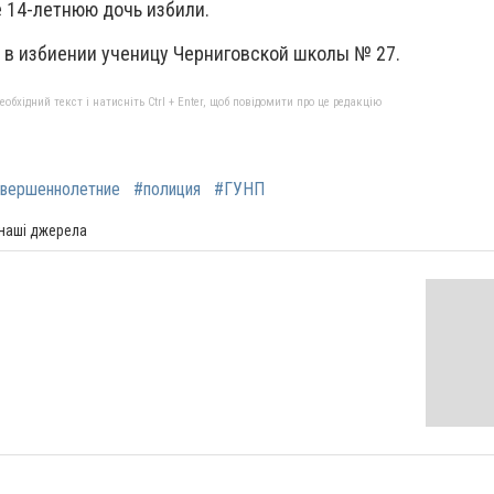
е 14-летнюю дочь избили.
 в избиении ученицу Черниговской школы № 27.
бхідний текст і натисніть Ctrl + Enter, щоб повідомити про це редакцію
вершеннолетние
#полиция
#ГУНП
 наші джерела