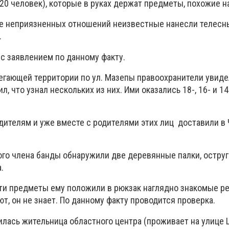
0 человек), которые в руках держат предметы, похожие н
не неприязненных отношений неизвестные нанесли телесн
.
с заявлением по данному факту.
егающей территории по ул. Мазепы правоохранители увид
, что узнал нескольких из них. Ими оказались 18-, 16- и 1
дителям и уже вместе с родителями этих лиц доставили в
ого члена банды обнаружили две деревянные палки, остру
.
эти предметы ему положили в рюкзак наглядно знакомые реб
ют, он не знает. По данному факту проводится проверка.
илась жительница областного центра (проживает на улице 