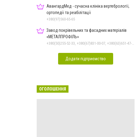
АвангардМед - сучасна клініка вертебрології,
ортопедії та реабілітації
+380(97)560-65-65
Завод покрівельних та фасадних матеріалів
«МЕТАЛПРОФІЛЬ»
+380(50)255-52-33, +380(67)831-00-07, +380(63)651-47-33
Додати підприємство
ОГОЛОШЕННЯ