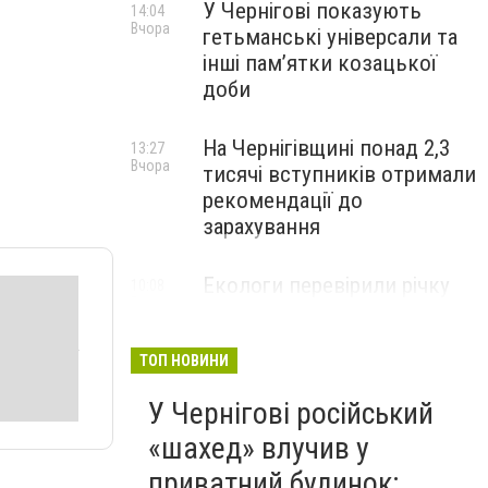
У Чернігові показують
14:04
Вчора
гетьманські універсали та
інші пам’ятки козацької
доби
На Чернігівщині понад 2,3
13:27
Вчора
тисячі вступників отримали
рекомендації до
зарахування
Екологи перевірили річку
10:08
Вчора
Остер після скарг на зміну
кольору води: що виявили
ТОП НОВИНИ
У Чернігові російський
«шахед» влучив у
приватний будинок: