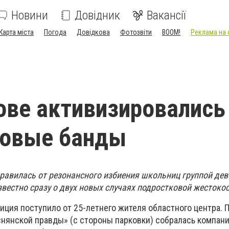
Новини
Довідник
Вакансії
Карта міста
Погода
Довідкова
Фотозвіти
BOOM!
Реклама на 
ове активизировались
ковые банды
равилась от резонансного избиения школьниц группой дев
звестно сразу о двух новых случаях подростковой жестокос
ция поступило от 25-летнего жителя областного центра. П
нянской правды» (с стороны парковки) собралась компан