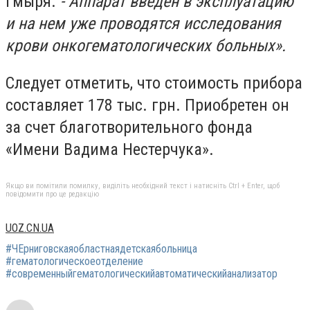
Гмыря.
- Аппарат введен в эксплуатацию
и на нем уже проводятся исследования
крови онкогематологических больных».
Следует отметить, что стоимость прибора
составляет 178 тыс. грн.
Приобретен
он
за счет благотворительного фонда
«Имени Вадима Нестерчука».
Якщо ви помітили помилку, виділіть необхідний текст і натисніть Ctrl + Enter, щоб
повідомити про це редакцію
UOZ.CN.UA
#ЧЕрниговскаяобластнаядетскаябольница
#гематологическоеотделение
#современныйгематологическийавтоматическийанализатор