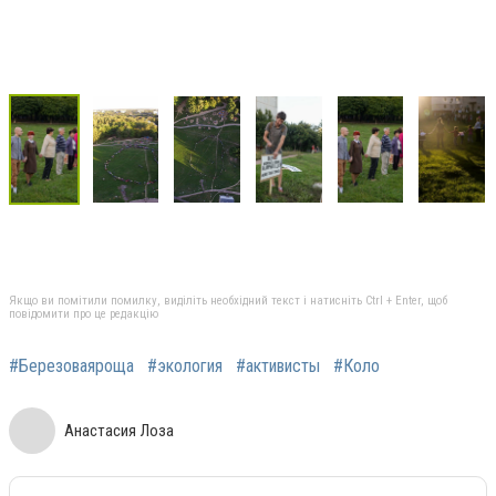
Якщо ви помітили помилку, виділіть необхідний текст і натисніть Ctrl + Enter, щоб
повідомити про це редакцію
#Березоваяроща
#экология
#активисты
#Коло
Анастасия Лоза