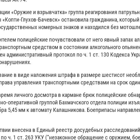
рации «Оружие и взрывчатка» группа реагирования патруль
ы «Копти-Глухов-Бачевск» остановила гражданина, который
осударственных номерных знаков и находился без мотошл
ителем полицейские почувствовали от него явный запах ал
транспортным средством в состоянии алкогольного опьяне
н административный протокол по ч. 1 ст. 130 Кодекса Укр
онарушениях.
зание в виде наложения штрафа в размере шестисот необ
рава управления транспортными средствами на срок один 
время личного досмотра в кармане брюк полицейские обна
но-оперативной группой Бахмачского отдела полиции изъя
бра 5,45 мм к автомату Калашникова. Боеприпасы направле
вии внесена в Единый реестр досудебных расследований
по ч. 1 ст. 263 УКУ ("незаконное обращение с оружием, б