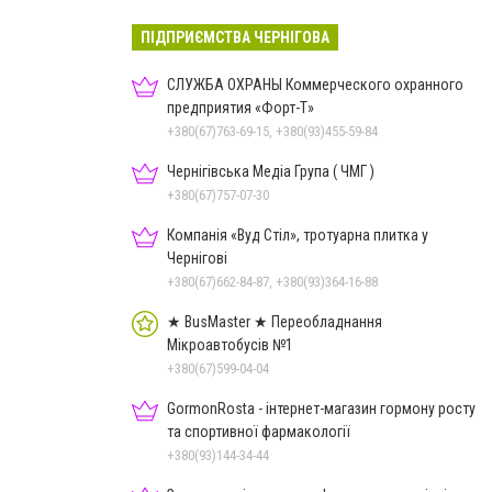
ПІДПРИЄМСТВА ЧЕРНІГОВА
СЛУЖБА ОХРАНЫ Коммерческого охранного
предприятия «Форт-Т»
+380(67)763-69-15, +380(93)455-59-84
Чернігівська Медіа Група ( ЧМГ )
+380(67)757-07-30
Компанія «Вуд Стіл», тротуарна плитка у
Чернігові
+380(67)662-84-87, +380(93)364-16-88
★ BusMaster ★ Переобладнання
Мікроавтобусів №1
+380(67)599-04-04
GormonRosta - інтернет-магазин гормону росту
та спортивної фармакології
+380(93)144-34-44