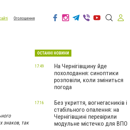
сайті
Оголошення
ОСТАННІ НОВИНИ
На Чернігівщину йде
17:49
похолодання: синоптики
розповіли, коли зміниться
погода
Без укриття, вогнегасників і
17:16
стабільного опалення: на
ьного
Чернігівщині перевірили
 знаков, так
модульне містечко для ВПО