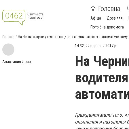
Головна
Афіша
Дозвілля
Потрібна допомога
Головна
На Черниговщине у пьяного водителя изъяли патроны к автоматическому
14:32, 22 вересня 2017 р.
На Черни
Анастасия Лоза
водителя
автомат
Гражданин мало того, ч
опьянения и находился 
еще и перевозил боепри