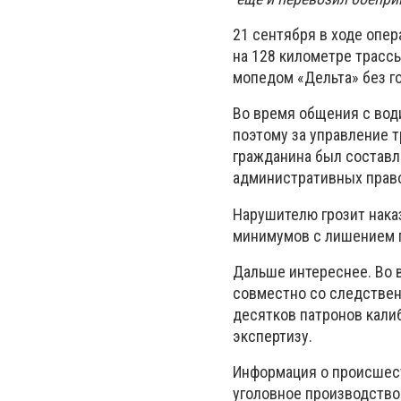
21 сентября в ходе опе
на 128 километре трасс
мопедом «Дельта» без г
Во время общения с вод
поэтому за управление 
гражданина был составле
административных прав
Нарушителю грозит нака
минимумов с лишением п
Дальше интереснее. Во 
совместно со следствен
десятков патронов кали
экспертизу.
Информация о происшест
уголовное производство 