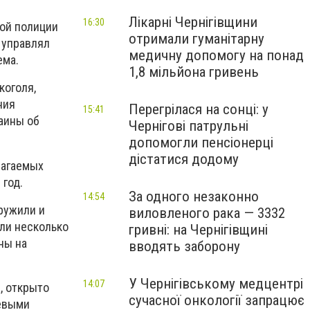
Лікарні Чернігівщини
16:30
ной полиции
отримали гуманітарну
 управлял
медичну допомогу на понад
ема.
1,8 мільйона гривень
коголя,
ния
Перегрілася на сонці: у
15:41
аины об
Чернігові патрульні
допомогли пенсіонерці
дістатися додому
лагаемых
год.
За одного незаконно
14:54
ружили и
виловленого рака — 3332
ли несколько
гривні: на Чернігівщині
ны на
вводять заборону
У Чернігівському медцентрі
14:07
, открыто
сучасної онкології запрацює
оевыми