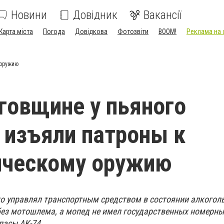
Новини
Довідник
Вакансії
Карта міста
Погода
Довідкова
Фотозвіти
BOOM!
Реклама на 
 оружию
говщине у пьяного
 изъяли патроны к
ическому оружию
то управлял транспортным средством в состоянии алкогол
без мотошлема, а мопед не имел государственных номерных
пасы АК-74.