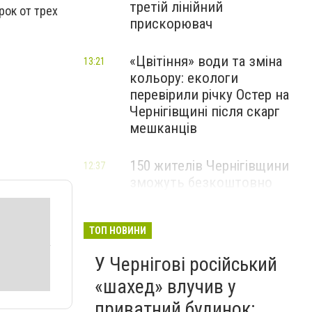
третій лінійний
ок от трех
прискорювач
«Цвітіння» води та зміна
13:21
кольору: екологи
перевірили річку Остер на
Чернігівщині після скарг
мешканців
150 жителів Чернігівщини
12:37
зможуть безкоштовно
опанувати професію
електрика
ТОП НОВИНИ
У Чернігові російський
«шахед» влучив у
приватний будинок: