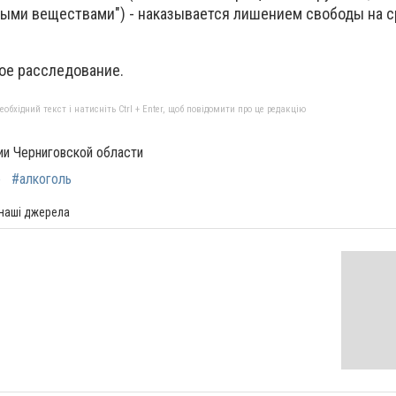
ыми веществами") - наказывается лишением свободы на ср
ое расследование.
бхідний текст і натисніть Ctrl + Enter, щоб повідомити про це редакцію
ии Черниговской области
е
#алкоголь
 наші джерела