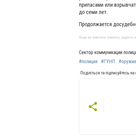
припасами или взрывчат
до семи лет.
Продолжается досудебн
Якщо ви помітили помилку, виділіть нео
Сектор коммуникации полиц
#полиция
#ГУНП
#оружи
Поділіться та підписуйтесь на