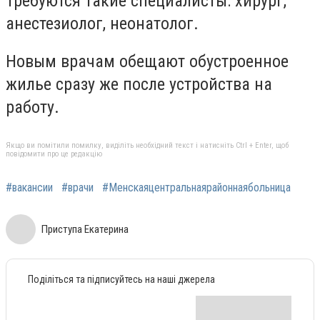
Требуются такие специалисты: хирург,
анестезиолог, неонатолог.
Новым врачам обещают обустроенное
жилье сразу же после устройства на
работу.
Якщо ви помітили помилку, виділіть необхідний текст і натисніть Ctrl + Enter, щоб
повідомити про це редакцію
#вакансии
#врачи
#Менскаяцентральнаярайоннаябольница
Приступа Екатерина
Поділіться та підписуйтесь на наші джерела