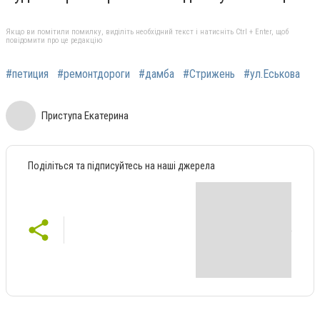
Якщо ви помітили помилку, виділіть необхідний текст і натисніть Ctrl + Enter, щоб
повідомити про це редакцію
#петиция
#ремонтдороги
#дамба
#Стрижень
#ул.Еськова
Приступа Екатерина
Поділіться та підписуйтесь на наші джерела