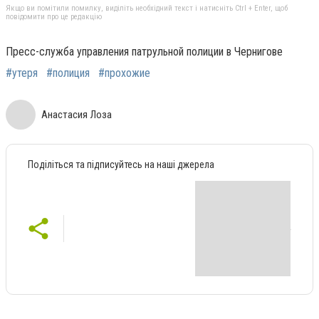
Якщо ви помітили помилку, виділіть необхідний текст і натисніть Ctrl + Enter, щоб
повідомити про це редакцію
Пресс-служба управления патрульной полиции в Чернигове
#утеря
#полиция
#прохожие
Анастасия Лоза
Поділіться та підписуйтесь на наші джерела