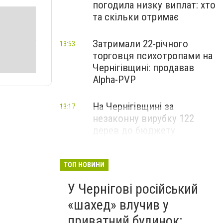
погодила низку виплат: хто
та скільки отримає
Затримали 22-річного
13:53
торговця психотропами на
Чернігівщині: продавав
Alpha-PVP
На Чернігівщині за
13:17
незаконну вирубку 122
дерев до бюджету
сплатили понад 3 млн грн
ТОП НОВИНИ
У Чернігові російський
«шахед» влучив у
приватний будинок: