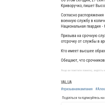
Криворучко, пишет Высо
Согласно распоряжения 
военную службу в количе
Национальная гвардия - 
Призыва на срочную слу
отсрочку от службы в арм
Кто имеет высшее образо
Обещают, что срочников
Якщо ви помітили помилку, виділіть нео
VAL.UA
#призывнаякампания
#Алек
Поділіться та підписуйтесь на