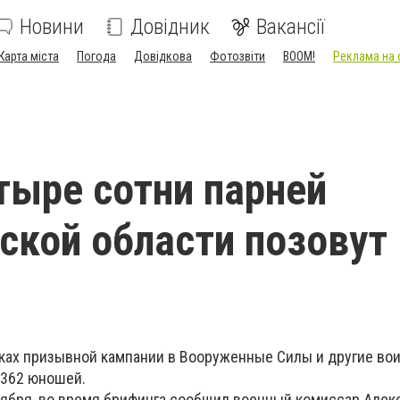
Новини
Довідник
Вакансії
Карта міста
Погода
Довідкова
Фотозвіти
BOOM!
Реклама на 
тыре сотни парней
ской области позовут 
ах призывной кампании в Вооруженные Силы и другие во
 362 юношей.
нтября, во время брифинга сообщил военный комиссар Алек