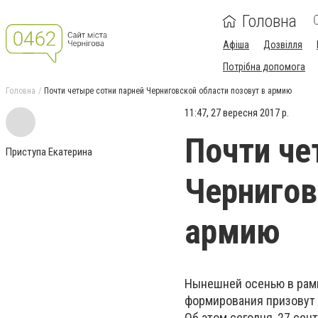
Головна
Афіша
Дозвілля
Потрібна допомога
Головна
Почти четыре сотни парней Черниговской области позовут в армию
11:47, 27 вересня 2017 р.
Почти че
Приступа Екатерина
Чернигов
армию
Нынешней осенью в рамк
формирования призовут
Об этом сегодня, 27 се