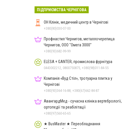
ПІДПРИЄМСТВА ЧЕРНІГОВА
ОН Клінік, медичний центр в Чернігові
+380(80)030-07-00
Профнастил Чернигов, металлочерепица
Чернигов, ООО "Омега 3000"
+380(93)682-99-99
ELESA + GANTER, промислова фурнітура
0443002212, 0800750875, +380(98)011-84-55
Компанія «Вуд Стіл», тротуарна плитка у
Чернігові
+380(93)364-16-88, +380(67)662-84-87
АвангардМед - сучасна клініка вертебрології,
ортопедії та реабілітації
+380(97)560-65-65
★ BusMaster ★ Переобладнання