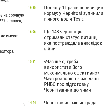
Понад у 11 разів перевищив
16:35
норму: у Чернігові зупинили
ву на срочную
пʼяного водія Tesla
227 человек,
Ще 148 чернігівців
16:06
 не имеют
отримали статус дитини,
яка постраждала внаслідок
війни
полтора.
«Час ще є, треба
15:31
використати його
максимально ефективно»:
Чаус розповів на засіданні
РНБО про підготовку
Чернігівщини до зими
Чернігівська міська рада
14:44