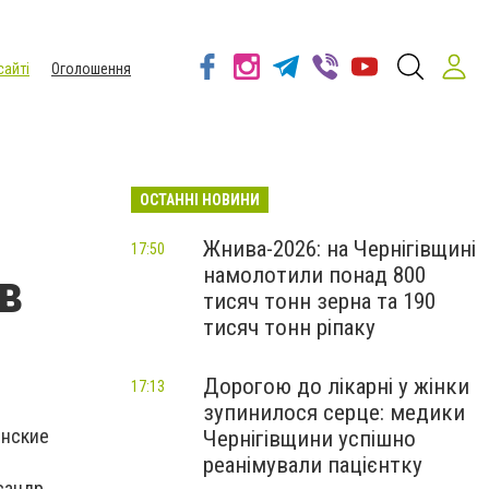
сайті
Оголошення
ОСТАННІ НОВИНИ
Жнива-2026: на Чернігівщині
17:50
намолотили понад 800
в
тисяч тонн зерна та 190
тисяч тонн ріпаку
Дорогою до лікарні у жінки
17:13
зупинилося серце: медики
инские
Чернігівщини успішно
реанімували пацієнтку
сандр