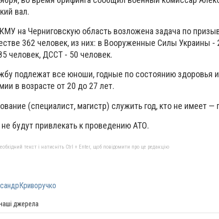
кий вал.
КМУ на Черниговскую область возложена задача по призы
стве 362 человек, из них: в Вооруженные Силы Украины - 
85 человек, ДССТ - 50 человек.
жбу подлежат все юноши, годные по состоянию здоровья и
ии в возрасте от 20 до 27 лет.
вание (специалист, магистр) служить год, кто не имеет — 
 не будут привлекать к проведению АТО.
бхідний текст і натисніть Ctrl + Enter, щоб повідомити про це редакцію
сандрКриворучко
 наші джерела