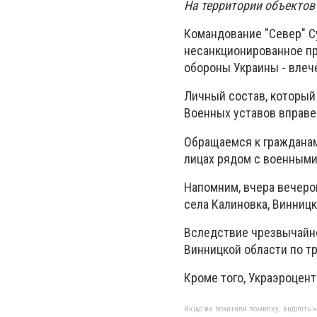
На территории объектов
Командование "Север" С
несанкционированное пр
обороны Украины - влеч
Личный состав, который
Военных уставов вправе
Обращаемся к гражданам
лицах рядом с военными
Напомним, вчера вечеро
села Калиновка, Винницк
Вследствие чрезвычайн
Винницкой области по тр
Кроме того, Украэроцент
Якщо ви помітили помилку, виділіть нео