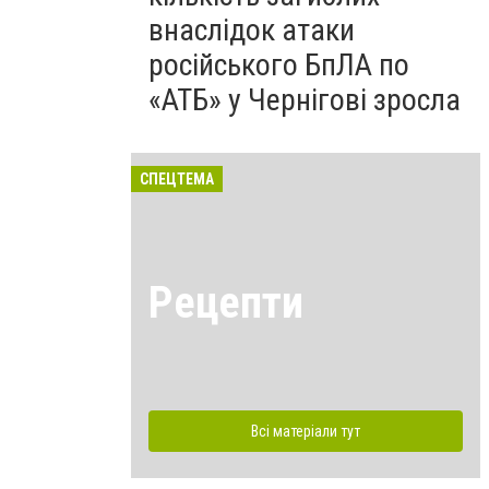
внаслідок атаки
російського БпЛА по
«АТБ» у Чернігові зросла
СПЕЦТЕМА
Рецепти
Всі матеріали тут