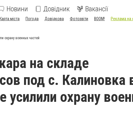
Новини
Довідник
Вакансії
Карта міста
Погода
Довідкова
Фотозвіти
BOOM!
Реклама на 
ли охрану военных частей
жара на складе
сов под с. Калиновка 
е усилили охрану вое