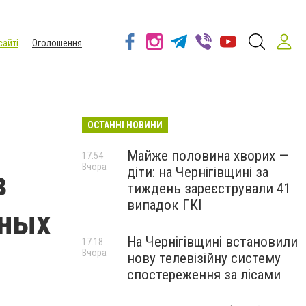
сайті
Оголошення
ОСТАННІ НОВИНИ
Майже половина хворих —
17:54
Вчора
діти: на Чернігівщині за
в
тиждень зареєстрували 41
випадок ГКІ
нных
На Чернігівщині встановили
17:18
Вчора
нову телевізійну систему
спостереження за лісами