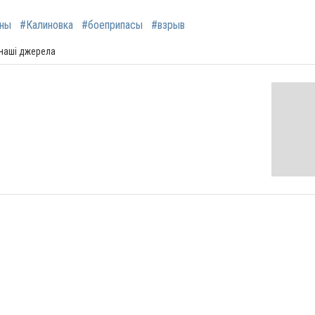
ны
#Калиновка
#боеприпасы
#взрыв
 наші джерела