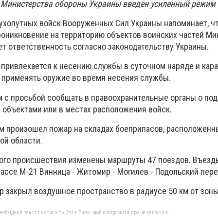
 Министерства обороны Украины введен усиленный режим
ухопутных войск Вооруженных Сил Украины напоминает, ч
оникновение на территорию объектов воинских частей Ми
ет ответственность согласно законодательству Украины.
 привлекается к несению службы в суточном наряде и кара
 применять оружие во время несения службы.
 с просьбой сообщать в правоохранительные органы о по
 объектами или в местах расположения войск.
м произошел пожар на складах боеприпасов, расположенн
ой области.
ого происшествия изменены маршруты 47 поездов. Въезд
ассе М-21 Винница - Житомир - Могилев - Подольский пер
р закрыл воздушное пространство в радиусе 50 км от зоны
бхідний текст і натисніть Ctrl + Enter, щоб повідомити про це редакцію