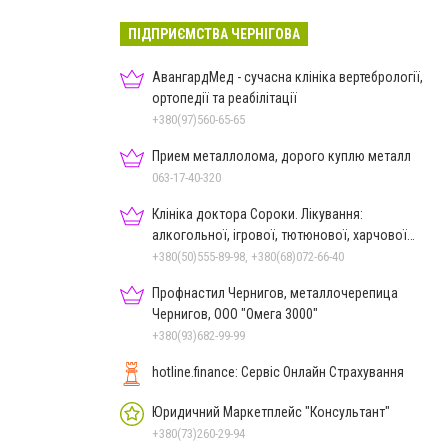
ПІДПРИЄМСТВА ЧЕРНІГОВА
АвангардМед - сучасна клініка вертебрології,
ортопедії та реабілітації
+380(97)560-65-65
Прием металлолома, дорого куплю металл
063-17-40-320
Клініка доктора Сороки. Лікування:
алкогольної, ігрової, тютюнової, харчової
залежностей, неврозів т
+380(50)555-89-98, +380(68)072-66-40
Профнастил Чернигов, металлочерепица
Чернигов, ООО "Омега 3000"
+380(93)682-99-99
hotline.finance: Сервіс Онлайн Страхування
Юридичний Маркетплейс "Консультант"
+380(73)260-29-94