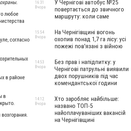
У Чернігові автобус №25
 охраны.
16:31
Вчора
повертається до звичного
то любое
маршруту: коли саме
нистерства
На Чернігівщині вогонь
15:54
Вчора
охопив понад 1,7 га лісу: усі
уле, согласно
пожежі пов'язані з війною
дозрительных
Без прав і напідпитку: у
14:53
Вчора
Чернігові патрульні виявили
двох порушників під час
ых в районе
комендантської години
ы в
Хто заробляє найбільше:
14:12
екрыто.
Вчора
названо ТОП-5
найоплачуваніших вакансій
 возгорания.
на Чернігівщині