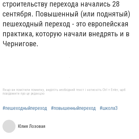
строительству перехода начались 28
сентября. Повышенный (или поднятый)
пешеходный переход - это европейская
практика, которую начали внедрять и в
Чернигове.
Якщо ви помітили помилку, виділіть необхідний текст і натисніть Ctrl + Enter, щоб
повідомити про це редакцію
#пешеходныйпереход
#повышенныйпереход
#школа3
Юлия Лозовая