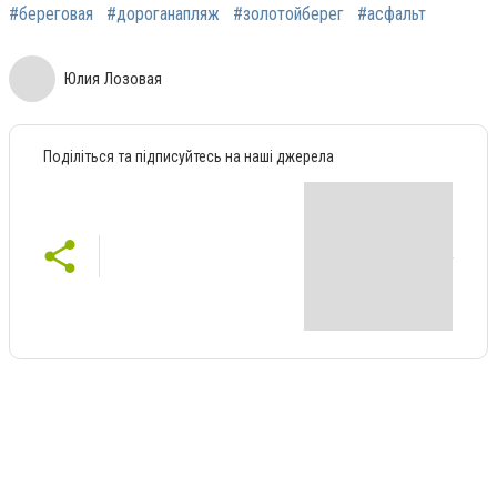
#береговая
#дороганапляж
#золотойберег
#асфальт
Юлия Лозовая
Поділіться та підписуйтесь на наші джерела