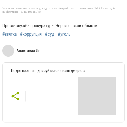
Якщо ви помітили помилку, виділіть необхідний текст і натисніть Ctrl + Enter, щоб
повідомити про це редакцію
Пресс-служба прокуратуры Черниговской области
#взятка
#коррупция
#суд
#уголь
Анастасия Лоза
Поділіться та підписуйтесь на наші джерела