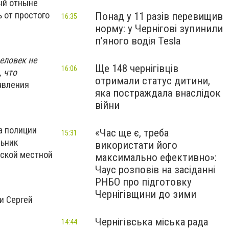
ый отныне
 от простого
Понад у 11 разів перевищив
16:35
норму: у Чернігові зупинили
пʼяного водія Tesla
еловек не
Ще 148 чернігівців
16:06
, что
отримали статус дитини,
равления
яка постраждала внаслідок
війни
а полиции
«Час ще є, треба
15:31
льник
використати його
вской местной
максимально ефективно»:
Чаус розповів на засіданні
РНБО про підготовку
Чернігівщини до зими
и Сергей
Чернігівська міська рада
14:44