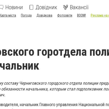
Новини
Довідник
Вакансії
Карта міста
Погода
Довідкова
Фотозвіти
BOOM!
Реклама на 
овского горотдела пол
чальник
му составу Черниговского городского отдела полиции пред
обязанности начальника, которым стал подполковник по
ич.
оводителя, начальник Главного управления Национальной п