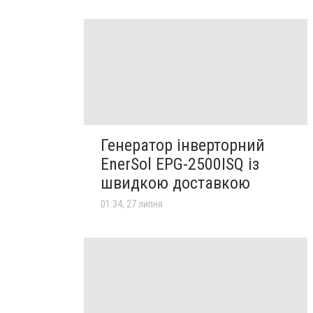
Генератор інверторний
EnerSol EPG-2500ISQ із
швидкою доставкою
01:34, 27 липня