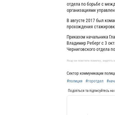
отдела по борьбе с меж
организациями управлен
В августе 2017 был кома
прохождения стажировк
Приказом начальника Гл
Владимир Реберг с 3 ок
Черниговского отдела п
Якщо ви помітили помилку, виділіть нео
Сектор коммуникации полиц
#полиция
#горотдел
#нач
Поділіться та підписуйтесь на