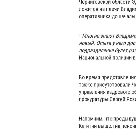
Черниговской области Э
ложится на плечи Владим
оперативника до началь
-
Многие знают Владимир
новый. Опыта у него дос
подразделение будет ра
Национальной полиции в
Во время представления
также присутствовали Ч
управления кадрового о
прокуратуры Сергей Роз
Напомним, что предыдущ
Кагитин вышел на пенси