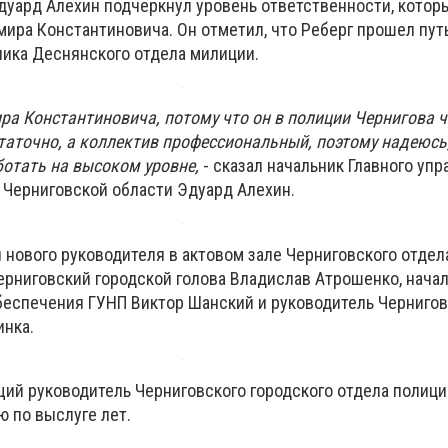
дуард Алехин подчеркнул уровень ответственности, котор
ира Константиновича. Он отметил, что Реберг прошел путь
ника Деснянского отдела милиции.
а Константиновича, потому что он в полиции Чернигова ч
таточно, а коллектив профессиональный, поэтому надеюсь
ботать на высоком уровне,
- сказал начальник Главного уп
 Черниговской области Эдуард Алехин.
 нового руководителя в актовом зале Черниговского отдел
ерниговский городской голова Владислав Атрошенко, нача
беспечения ГУНП Виктор Шанский и руководитель Черниго
инка.
ий руководитель Черниговского городского отдела полици
ю по выслуге лет.