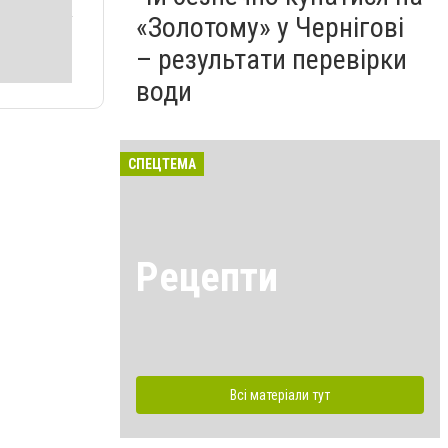
«Золотому» у Чернігові
– результати перевірки
води
СПЕЦТЕМА
Рецепти
Всі матеріали тут