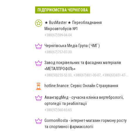
ПІДПРИЄМСТВА ЧЕРНІГОВА
★ BusMaster ★ Переобладнання
Мікроавтобусів №1
+380(67)599-04-04
Чернігівська Медіа Група ( ЧМГ )
+380(67)757-07-30
Завод покрівельних та фасадних матеріалів
«МЕТАЛПРОФІЛЬ»
+380(50)255-52-33, +380(67)831-00-07, +380(63)651-47-33
hotline.finance: Сервіс Онлайн Страхування
АвангардМед - сучасна клініка вертебрології,
ортопедії та реабілітації
+380(97)560-65-65
GormonRosta - інтернет-магазин гормону росту
та спортивної фармакології