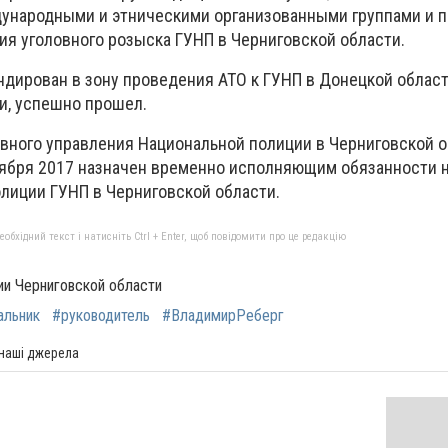
дународными и этническими организованными группами и 
ия уголовного розыска ГУНП в Черниговской области.
ндирован в зону проведения АТО к ГУНП в Донецкой облас
и, успешно прошел.
авного управления Национальной полиции в Черниговской 
тября 2017 назначен временно исполняющим обязанности 
олиции ГУНП в Черниговской области.
бхідний текст і натисніть Ctrl + Enter, щоб повідомити про це редакцію
ии Черниговской области
альник
#руководитель
#ВладимирРеберг
 наші джерела