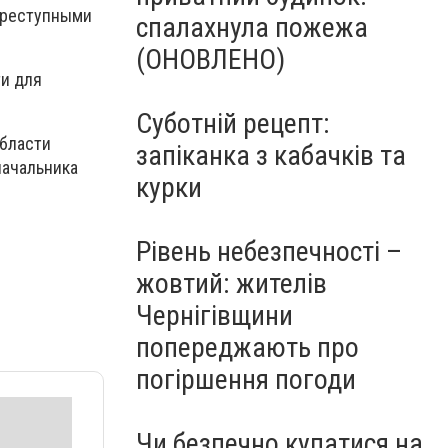
преступными
спалахнула пожежа
(ОНОВЛЕНО)
ти для
Суботній рецепт:
области
запіканка з кабачків та
начальника
курки
Рівень небезпечності –
жовтий: жителів
Чернігівщини
попереджають про
погіршення погоди
Чи безпечно купатися на