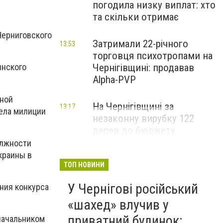
погодила низку виплат: хто
та скільки отримає
Черниговского
Затримали 22-річного
13:53
торговця психотропами на
Чернігівщині: продавав
янского
Alpha-PVP
нной
На Чернігівщині за
13:17
ела милиции
незаконну вирубку 122
дерев до бюджету
сплатили понад 3 млн грн
олжности
краины в
ТОП НОВИНИ
У Чернігові російський
ния конкурса
«шахед» влучив у
приватний будинок:
начальником