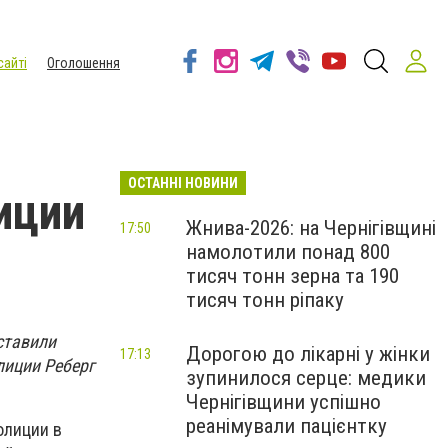
сайті
Оголошення
ОСТАННІ НОВИНИ
иции
Жнива-2026: на Чернігівщині
17:50
намолотили понад 800
тисяч тонн зерна та 190
тисяч тонн ріпаку
ставили
Дорогою до лікарні у жінки
17:13
лиции Реберг
зупинилося серце: медики
Чернігівщини успішно
реанімували пацієнтку
олиции в