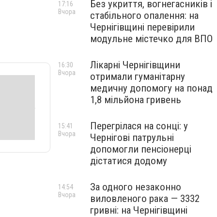
Без укриття, вогнегасників і
17:16
Вчора
стабільного опалення: на
Чернігівщині перевірили
модульне містечко для ВПО
Лікарні Чернігівщини
16:30
Вчора
отримали гуманітарну
медичну допомогу на понад
1,8 мільйона гривень
Перегрілася на сонці: у
15:41
Вчора
Чернігові патрульні
допомогли пенсіонерці
дістатися додому
За одного незаконно
14:54
Вчора
виловленого рака — 3332
гривні: на Чернігівщині