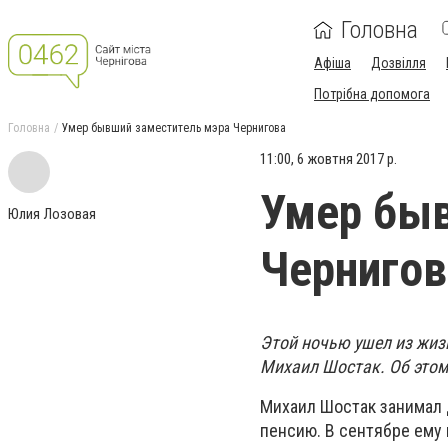
Головна
Афіша
Дозвілля
Потрібна допомога
Головна
Умер бывший заместитель мэра Чернигова
11:00, 6 жовтня 2017 р.
Умер быв
Юлия Лозовая
Чернигов
Этой ночью ушел из жиз
Михаил Шостак. Об этом
Михаил Шостак занимал 
пенсию. В сентябре ему 