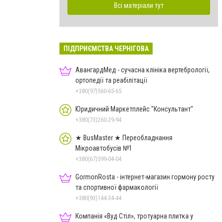
Всі матеріали тут
ПІДПРИЄМСТВА ЧЕРНІГОВА
АвангардМед - сучасна клініка вертебрології,
ортопедії та реабілітації
+380(97)560-65-65
Юридичний Маркетплейс "Консультант"
+380(73)260-29-94
★ BusMaster ★ Переобладнання
Мікроавтобусів №1
+380(67)599-04-04
GormonRosta - інтернет-магазин гормону росту
та спортивної фармакології
+380(93)144-34-44
Компанія «Вуд Стіл», тротуарна плитка у