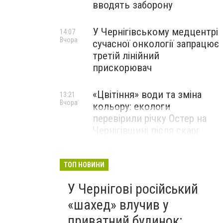
вводять заборону
У Чернігівському медцентрі
14:07
Вчора
сучасної онкології запрацює
третій лінійний
прискорювач
«Цвітіння» води та зміна
13:21
Вчора
кольору: екологи
перевірили річку Остер на
Чернігівщині після скарг
мешканців
ТОП НОВИНИ
У Чернігові російський
«шахед» влучив у
приватний будинок: