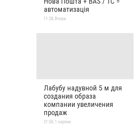
Нова Пошта + BAS / 1C =
автоматизація
11:28, Вчора
Лабубу надувной 5 м для
создания образа
компании увеличения
продаж
21:50, 1 серпня