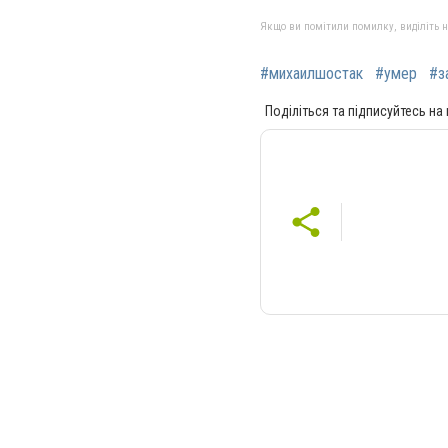
Якщо ви помітили помилку, виділіть нео
#михаилшостак
#умер
#з
Поділіться та підписуйтесь на