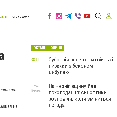
сайті
Оголошення
ОСТАННІ НОВИНИ
а
Суботній рецепт: латвійські
08:52
пиріжки з беконом і
цибулею
На Чернігівщину йде
17:49
трошенко
Вчора
похолодання: синоптики
розповіли, коли зміниться
погода
 вышел на