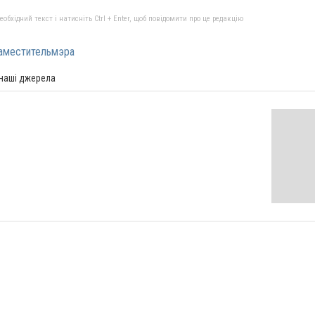
бхідний текст і натисніть Ctrl + Enter, щоб повідомити про це редакцію
аместительмэра
 наші джерела