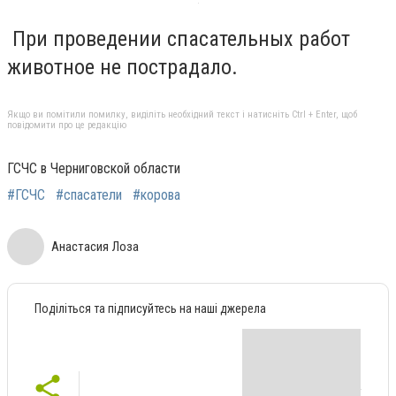
При проведении спасательных работ
животное не пострадало.
Якщо ви помітили помилку, виділіть необхідний текст і натисніть Ctrl + Enter, щоб
повідомити про це редакцію
ГСЧС в Черниговской области
#ГСЧС
#спасатели
#корова
Анастасия Лоза
Поділіться та підписуйтесь на наші джерела