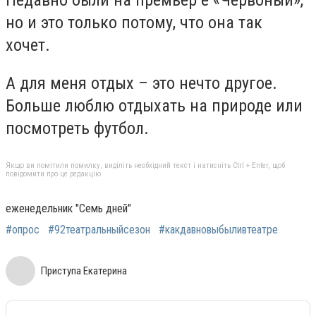
Недавно были на премьер е «Червоный»,
но и это только потому, что она так
хочет.
А для меня отдых – это нечто другое.
Больше люблю отдыхать на природе или
посмотреть футбол.
Якщо ви помітили помилку, виділіть необхідний текст і натисніть Ctrl + Enter, щоб
повідомити про це редакцію
еженедельник "Семь дней"
#опрос
#92театральныйсезон
#какдавновыбыливтеатре
Приступа Екатерина