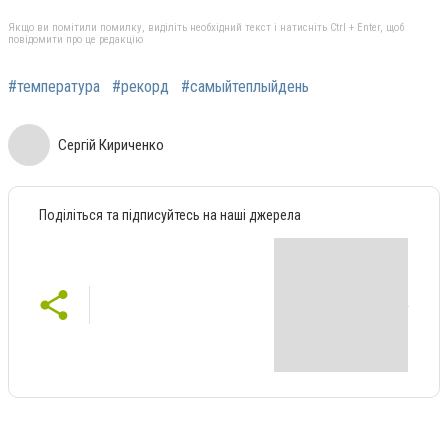
Якщо ви помітили помилку, виділіть необхідний текст і натисніть Ctrl + Enter, щоб
повідомити про це редакцію
#температура
#рекорд
#самыйтеплыйдень
Сергій Кириченко
Поділіться та підписуйтесь на наші джерела