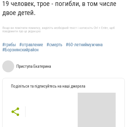
19 человек, трое - погибли, в том числе
двое детей.
Якщо ви помітили помилку, виділіть необхідний текст і натисніть Ctrl + Enter, щоб
повідомити про це редакцію
#грибы
#отравление
#смерть
#60-летниймужчина
#Борзнянскийрайон
Приступа Екатерина
Поділіться та підписуйтесь на наші джерела