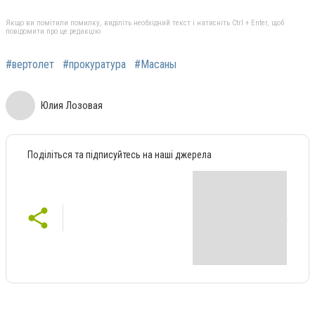
Якщо ви помітили помилку, виділіть необхідний текст і натисніть Ctrl + Enter, щоб
повідомити про це редакцію
#вертолет
#прокуратура
#Масаны
Юлия Лозовая
Поділіться та підписуйтесь на наші джерела