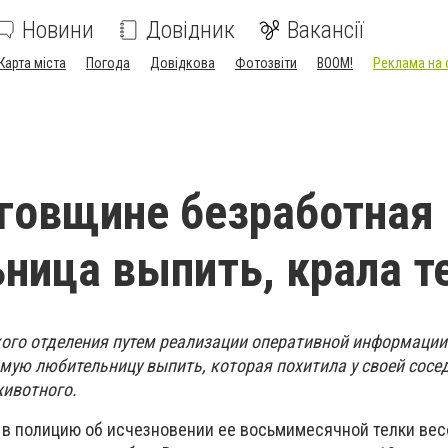
Новини
Довідник
Вакансії
Карта міста
Погода
Довідкова
Фотозвіти
BOOM!
Реклама на 
говщине безработная
ница выпить, крала т
ого отделения путем реализации оперативной информации
мую любительницу выпить, которая похитила у своей сосед
животного.
в полицию об исчезновении ее восьмимесячной телки вес