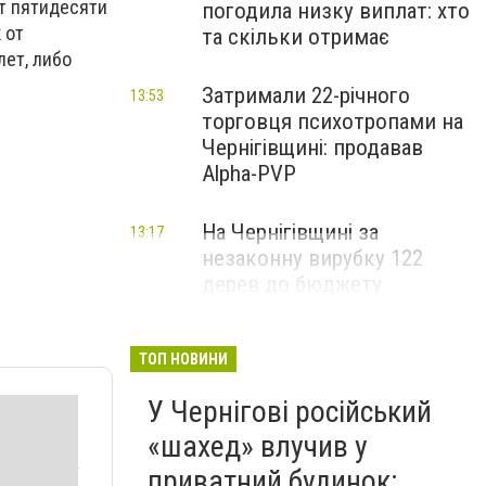
от пятидесяти
погодила низку виплат: хто
 от
та скільки отримає
лет, либо
Затримали 22-річного
13:53
торговця психотропами на
Чернігівщині: продавав
Alpha-PVP
На Чернігівщині за
13:17
незаконну вирубку 122
дерев до бюджету
сплатили понад 3 млн грн
ТОП НОВИНИ
У Чернігові російський
«шахед» влучив у
приватний будинок: