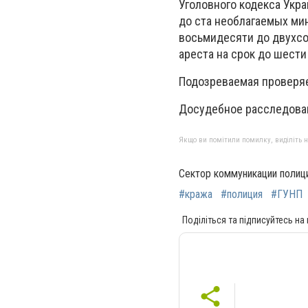
Уголовного кодекса Укра
до ста необлагаемых ми
восьмидесяти до двухсот
ареста на срок до шести
Подозреваемая проверяе
Досудебное расследова
Якщо ви помітили помилку, виділіть нео
Сектор коммуникации полиц
#кража
#полиция
#ГУНП
Поділіться та підписуйтесь на