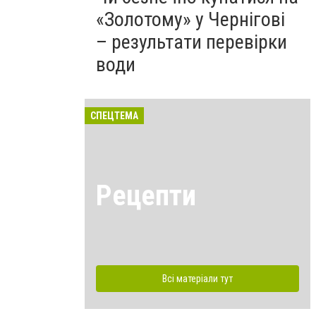
«Золотому» у Чернігові
– результати перевірки
води
СПЕЦТЕМА
Рецепти
Всі матеріали тут