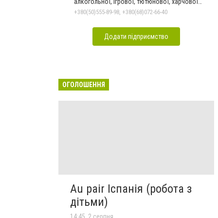
алкогольної, ігрової, тютюнової, харчової
залежностей, неврозів т
+380(50)555-89-98, +380(68)072-66-40
Додати підприємство
ОГОЛОШЕННЯ
Au pair Іспанія (робота з
дітьми)
14:45, 2 серпня