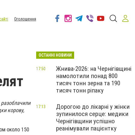
сайті
Оголошення
ОСТАННІ НОВИНИ
Жнива-2026: на Чернігівщині
17:50
намолотили понад 800
елят
тисяч тонн зерна та 190
тисяч тонн ріпаку
 разоблачили
Дорогою до лікарні у жінки
17:13
ки корову,
зупинилося серце: медики
Чернігівщини успішно
реанімували пацієнтку
ом около 150