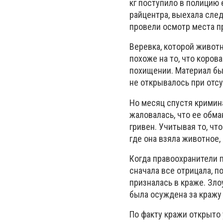
кг поступило в полицию 
райцентра, выехала сле
провели осмотр места п
Веревка, которой живот
похоже на то, что коров
похищении. Материал бы
не открывалось при отс
Но месяц спустя кримина
жаловалась, что ее обма
гривен. Учитывая то, ч
где она взяла животное,
Когда правоохранители 
сначала все отрицала, п
призналась в краже. Зл
была осуждена за кражу 
По факту кражи открыто 