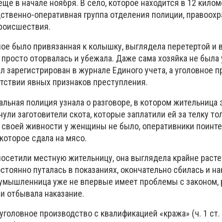
еще в начале ноября. В село, которое находится в 12 килом
дственно-оперативная группа отделения полиции, правоох
роисшествия.
ное было привязанная к колышку, выглядела перетертой и 
а просто оторвалась и убежала. Даже сама хозяйка не была
л зарегистрирован в журнале Единого учета, а уголовное 
утствии явных признаков преступления.
льная полиция узнала о разговоре, в котором жительница 
нули заготовители скота, которые заплатили ей за телку то
то своей живности у женщины не было, оперативники поинт
 которое сдала на мясо.
посетили местную жительницу, она выглядела крайне расте
остоянно путалась в показаниях, окончательно сбилась и н
оумышленница уже не впервые имеет проблемы с законом, 
и отбывала наказание.
уголовное производство с квалификацией «кража» (ч. 1 ст.