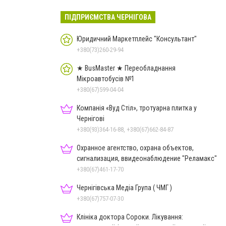
ПІДПРИЄМСТВА ЧЕРНІГОВА
Юридичний Маркетплейс "Консультант"
+380(73)260-29-94
★ BusMaster ★ Переобладнання
Мікроавтобусів №1
+380(67)599-04-04
Компанія «Вуд Стіл», тротуарна плитка у
Чернігові
+380(93)364-16-88, +380(67)662-84-87
Охранное агентство, охрана объектов,
сигнализация, ввидеонаблюдение "Реламакс"
+380(67)461-17-70
Чернігівська Медіа Група ( ЧМГ )
+380(67)757-07-30
Клініка доктора Сороки. Лікування: