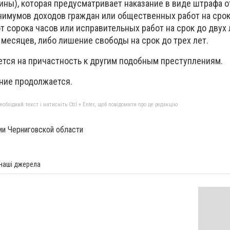
ины), которая предусматривает наказание в виде штрафа 
нимумов доходов граждан или общественных работ на срок
 сорока часов или исправительных работ на срок до двух 
 месяцев, либо лишение свободы на срок до трех лет.
тся на причастность к другим подобным преступлениям.
ние продолжается.
бхідний текст і натисніть Ctrl + Enter, щоб повідомити про це редакцію
ии Черниговской области
 наші джерела