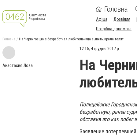
Головна
Афіша
Дозвілля
Потрібна допомога
Головна
На Черниговщине безработная любительница выпить, крала телят
12:15, 4 грудня 2017 р.
На Черни
Анастасия Лоза
любитель
Полицейские Городнянск
безработную, ранее суди
обставив это как побег 
Заявление потерпевшей 