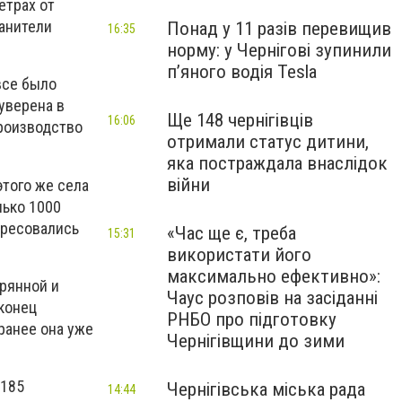
етрах от
ранители
Понад у 11 разів перевищив
16:35
норму: у Чернігові зупинили
пʼяного водія Tesla
все было
 уверена в
Ще 148 чернігівців
16:06
производство
отримали статус дитини,
яка постраждала внаслідок
війни
этого же села
лько 1000
ересовались
«Час ще є, треба
15:31
використати його
максимально ефективно»:
рянной и
Чаус розповів на засіданні
аконец
РНБО про підготовку
ранее она уже
Чернігівщини до зими
 185
Чернігівська міська рада
14:44