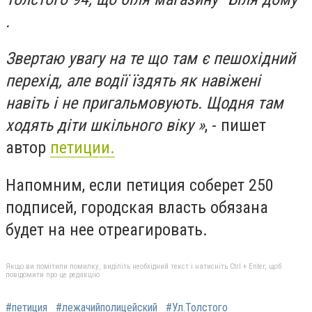
.
Звертаю увагу на те що там є пешохідний
перехід, але водії їздять як навіжені
навіть і не пригальмовують. Щодня там
ходять діти шкільного віку »
, - пишет
автор
петиции.
Напомним, если петиция соберет 250
подписей, городская власть обязана
будет на нее отреагировать.
Якщо ви помітили помилку, виділіть необхідний текст і натисніть Ctrl + Enter, щоб
повідомити про це редакцію
#петиция
#лежачийполицейский
#Ул.Толстого