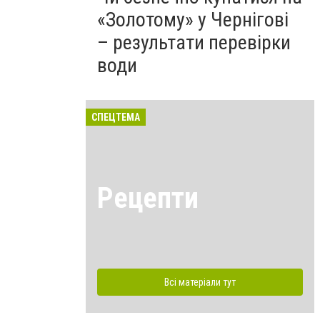
«Золотому» у Чернігові
– результати перевірки
води
СПЕЦТЕМА
Рецепти
Всі матеріали тут