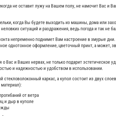
когда не оставит лужу на Вашем полу, не намочит Вас и В
пельки, когда Вы будете выходить из машины, дома или зах
 неловких ситуаций и раздражения, ведь погода и так не ба
онта непременно поднимет Вам настроение в хмурые дни.
тное однотонное оформление, цветочный принт, а может, з
я о Вас и Ваших нервах, не только подарит эстетическое у
ностью и надежностью и удобством в использовании.
й стекловолоконный каркас, а купол состоит из двух слое
материал):
прогибаний от ветра
ц и дыр в куполе
дежды