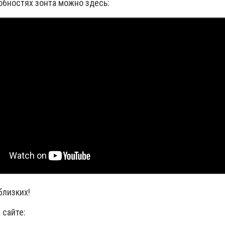
обностях зонта можно здесь:
близких!
 сайте: