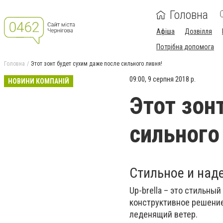
Головна
Афіша
Дозвілля
Потрібна допомога
Головна
Этот зонт будет сухим даже после сильного ливня!
09:00, 9 серпня 2018 р.
НОВИНИ КОМПАНІЙ
Этот зон
сильного
Стильное и над
Up-brella – это стильны
конструктивное решение 
леденящий ветер.