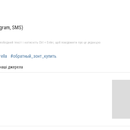
egram, SMS)
бхідний текст і натисніть Ctrl + Enter, щоб повідомити про це редакцію
ella
#обратный_зонт_купить.
 наші джерела