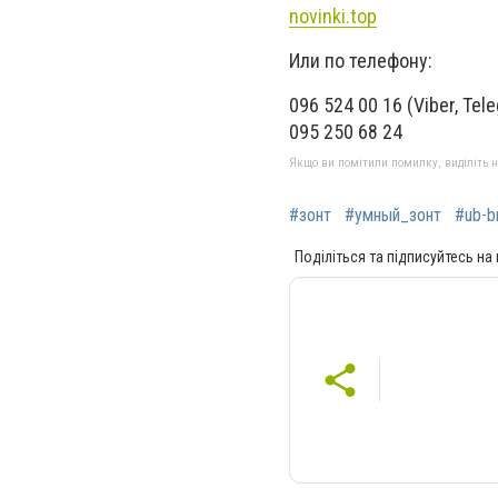
novinki.top
Или по телефону:
096 524 00 16 (Viber, Tel
095 250 68 24
Якщо ви помітили помилку, виділіть нео
#зонт
#умный_зонт
#ub-br
Поділіться та підписуйтесь на