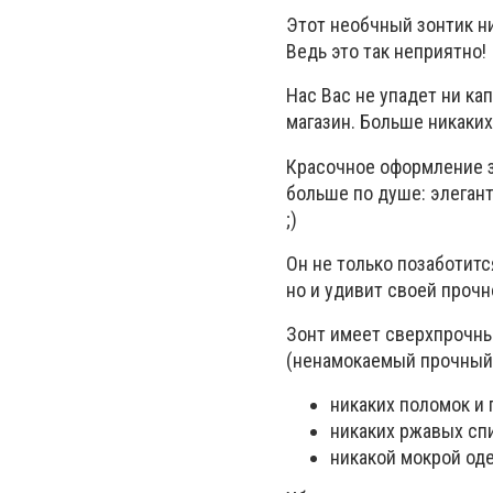
Этот необчный зонтик ни
Ведь это так неприятно!
Нас Вас не упадет ни ка
магазин. Больше никаких
Красочное оформление з
больше по душе: элеган
;)
Он не только позаботитс
но и удивит своей проч
Зонт имеет сверхпрочны
(ненамокаемый прочный 
никаких поломок и 
никаких ржавых спи
никакой мокрой о