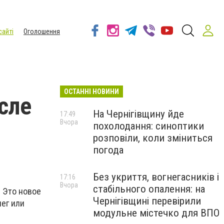
сайті
Оголошення
ОСТАННІ НОВИНИ
сле
На Чернігівщину йде
17:49
Вчора
похолодання: синоптики
розповіли, коли зміниться
погода
Без укриття, вогнегасників і
17:16
Вчора
стабільного опалення: на
. Это новое
Чернігівщині перевірили
нег или
модульне містечко для ВПО