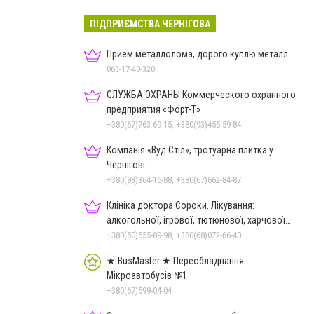
ПІДПРИЄМСТВА ЧЕРНІГОВА
Прием металлолома, дорого куплю металл
063-17-40-320
СЛУЖБА ОХРАНЫ Коммерческого охранного
предприятия «Форт-Т»
+380(67)763-69-15, +380(93)455-59-84
Компанія «Вуд Стіл», тротуарна плитка у
Чернігові
+380(93)364-16-88, +380(67)662-84-87
Клініка доктора Сороки. Лікування:
алкогольної, ігрової, тютюнової, харчової
залежностей, неврозів т
+380(50)555-89-98, +380(68)072-66-40
★ BusMaster ★ Переобладнання
Мікроавтобусів №1
+380(67)599-04-04