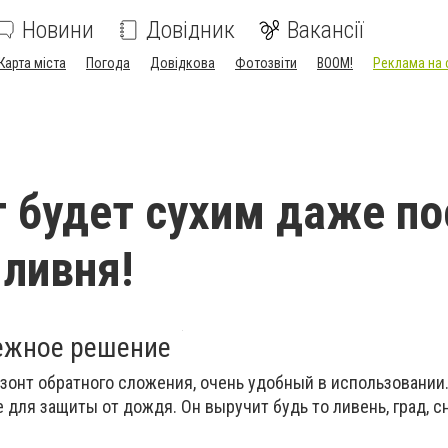
Новини
Довідник
Вакансії
Карта міста
Погода
Довідкова
Фотозвіти
BOOM!
Реклама на 
т будет сухим даже по
 ливня!
ежное решение
й зонт обратного сложения, очень удобный в использовании
для защиты от дождя. Он выручит будь то ливень, град, с