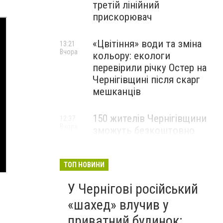
третій лінійний
прискорювач
«Цвітіння» води та зміна
13:21
Вчора
кольору: екологи
перевірили річку Остер на
Чернігівщині після скарг
мешканців
150 жителів Чернігівщини
12:37
Вчора
зможуть безкоштовно
опанувати професію
електрика
ТОП НОВИНИ
У Чернігові російський
«шахед» влучив у
приватний будинок: