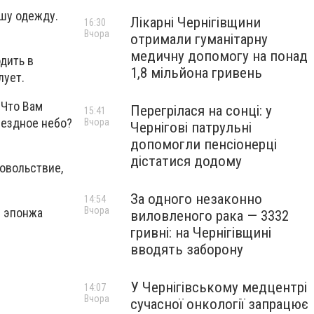
ашу одежду.
Лікарні Чернігівщини
16:30
Вчора
отримали гуманітарну
медичну допомогу на понад
одить в
1,8 мільйона гривень
лует.
 Что Вам
Перегрілася на сонці: у
15:41
вездное небо?
Вчора
Чернігові патрульні
допомогли пенсіонерці
дістатися додому
довольствие,
За одного незаконно
14:54
Вчора
в эпонжа
виловленого рака — 3332
гривні: на Чернігівщині
вводять заборону
У Чернігівському медцентрі
14:07
Вчора
сучасної онкології запрацює