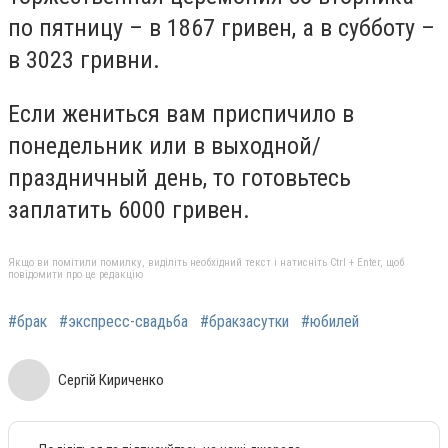
по пятницу – в 1867 гривен, а в субботу –
в 3023 гривни.
Если жениться вам приспичило в
понедельник или в выходной/
праздничный день, то готовьтесь
заплатить 6000 гривен.
Якщо ви помітили помилку, виділіть необхідний текст і натисніть Ctrl + Enter, щоб
повідомити про це редакцію
#брак
#экспресс-свадьба
#бракзасутки
#юбилей
Сергій Кириченко