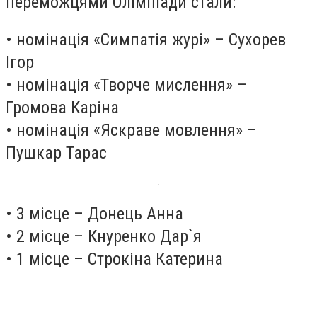
переможцями Олімпіади стали:
• номінація «Симпатія журі» – Сухорев
Ігор
• номінація «Творче мислення» –
Громова Каріна
• номінація «Яскраве мовлення» –
Пушкар Тарас
• 3 місце – Донець Анна
• 2 місце – Кнуренко Дар
`
я
• 1 місце – Строкіна Катерина