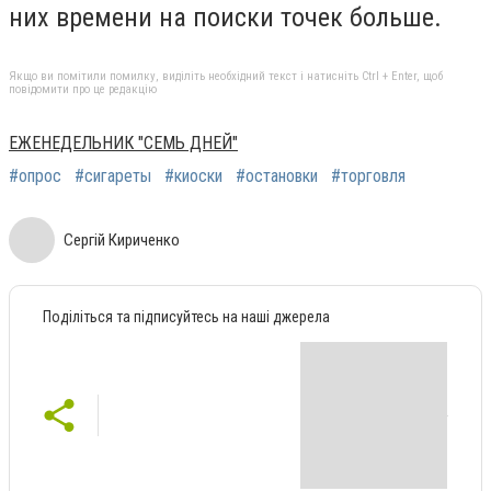
них времени на поиски точек больше.
Якщо ви помітили помилку, виділіть необхідний текст і натисніть Ctrl + Enter, щоб
повідомити про це редакцію
ЕЖЕНЕДЕЛЬНИК "СЕМЬ ДНЕЙ"
#опрос
#сигареты
#киоски
#остановки
#торговля
Сергій Кириченко
Поділіться та підписуйтесь на наші джерела