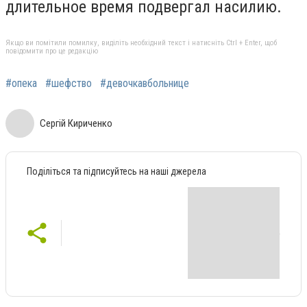
длительное время подвергал насилию.
Якщо ви помітили помилку, виділіть необхідний текст і натисніть Ctrl + Enter, щоб
повідомити про це редакцію
#опека
#шефство
#девочкавбольнице
Сергій Кириченко
Поділіться та підписуйтесь на наші джерела