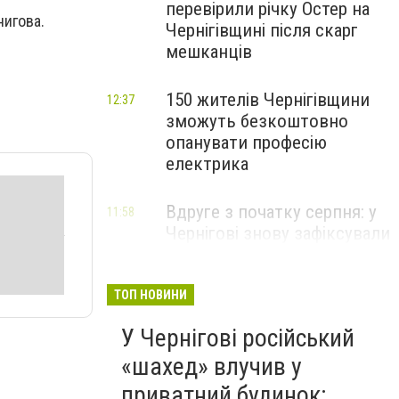
перевірили річку Остер на
нигова.
Чернігівщині після скарг
мешканців
150 жителів Чернігівщини
12:37
зможуть безкоштовно
опанувати професію
електрика
Вдруге з початку серпня: у
11:58
Чернігові знову зафіксували
температурний рекорд
ТОП НОВИНИ
У Чернігові російський
«шахед» влучив у
приватний будинок: