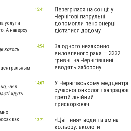
Перегрілася на сонці: у
15:41
Чернігові патрульні
допомогли пенсіонерці
а услуг и
дістатися додому
о. А наверху
За одного незаконно
14:54
це когось
виловленого рака — 3332
гривні: на Чернігівщині
вводять заборону
к центральным
У Чернігівському медцентрі
14:07
но, чи в
сучасної онкології запрацює
асті йдуть
третій лінійний
прискорювач
емно
росах как
«Цвітіння» води та зміна
13:21
кольору: екологи