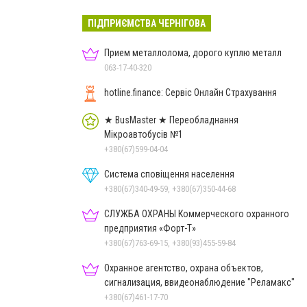
ПІДПРИЄМСТВА ЧЕРНІГОВА
Прием металлолома, дорого куплю металл
063-17-40-320
hotline.finance: Сервіс Онлайн Страхування
★ BusMaster ★ Переобладнання
Мікроавтобусів №1
+380(67)599-04-04
Система сповіщення населення
+380(67)340-49-59, +380(67)350-44-68
СЛУЖБА ОХРАНЫ Коммерческого охранного
предприятия «Форт-Т»
+380(67)763-69-15, +380(93)455-59-84
Охранное агентство, охрана объектов,
сигнализация, ввидеонаблюдение "Реламакс"
+380(67)461-17-70