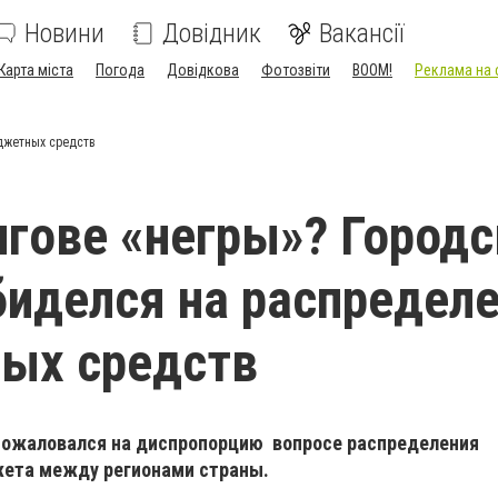
Новини
Довідник
Вакансії
Карта міста
Погода
Довідкова
Фотозвіти
BOOM!
Реклама на 
юджетных средств
игове «негры»? Город
биделся на распредел
ых средств
пожаловался на диспропорцию вопросе распределения
жета между регионами страны.