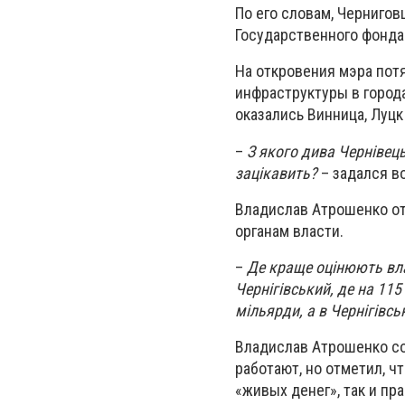
По его словам, Черниго
Государственного фонда
На откровения мэра потя
инфраструктуры в города
оказались Винница, Луцк
–
З якого дива Чернівець
зацікавить?
– задался в
Владислав Атрошенко от
органам власти.
–
Де краще оц
інюють вла
Чернігівський, де на 11
мільярди, а в Чернігівсь
Владислав Атрошенко сог
работают, но отметил, ч
«живых денег», так и п