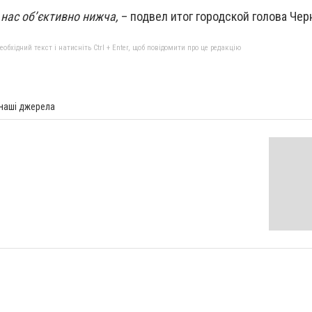
нас об’єктивно нижча,
– подвел итог городской голова Чер
бхідний текст і натисніть Ctrl + Enter, щоб повідомити про це редакцію
 наші джерела