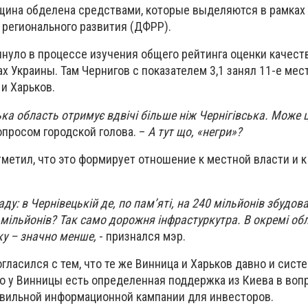
вщина обделена средствами, которые выделяются в рамках
 регионального развития (ДФРР).
нуло в процессе изучения общего рейтинга оценки качеств
х Украины. Там Чернигов с показателем 3,1 занял 11-е мест
 и Харьков.
ка область отримує вдвічі більше ніж Чернігівська. Може 
опросом городской голова. –
А тут що, «негри»?
метил, что это формирует отношение к местной власти и 
ду: в
Чернівецькій де, по пам’яті, на 240 мільйонів збудова
5 мільйонів? Так само дорожня інфрастуркутра. В окремі обл
ку – значно менше,
- признался мэр.
ласился с тем, что те же Винница и Харьков давно и сист
то у Винницы есть определенная поддержка из Киева в воп
равильной информационной кампании для инвесторов.