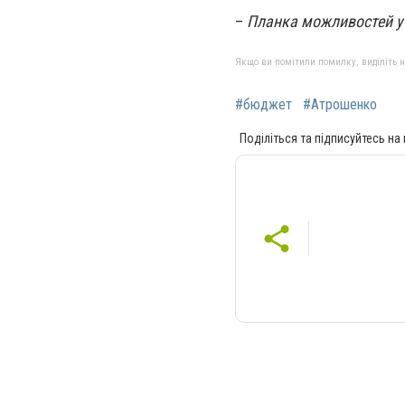
–
Планка можливостей у 
Якщо ви помітили помилку, виділіть нео
#бюджет
#Атрошенко
Поділіться та підписуйтесь на