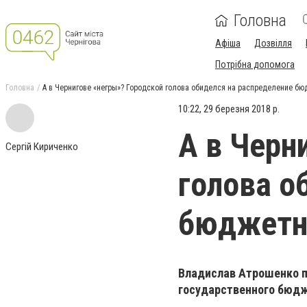
Головна
Афіша
Дозвілля
Потрібна допомога
Головна
А в Чернигове «негры»? Городской голова обиделся на распределение б
10:22, 29 березня 2018 р.
А в Черн
Сергій Кириченко
голова о
бюджетн
Владислав Атрошенко 
государственного бюд