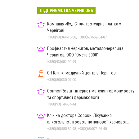
ПІДПРИЄМСТВА ЧЕРНІГОВА
Компанія «Вуд Стіл», тротуарна плитка у
Чернігові
+380(93)364-16-88, +380(67)662-84-87
Профнастил Чернигов, металлочерепица
Чернигов, ООО "Омега 3000"
+380(93)682-99-99
ОН Клінік, медичний центр в Чернігові
+380(80)030-07-00
GormonRosta - інтернет-магазин гормону росту
та спортивної фармакології
+380(93)144-34-44
Клініка доктора Сороки. Лікування:
алкогольної, ігрової, тютюнової, харчової
залежностей, неврозів т
+380(50)555-89-98, +380(68)072-66-40