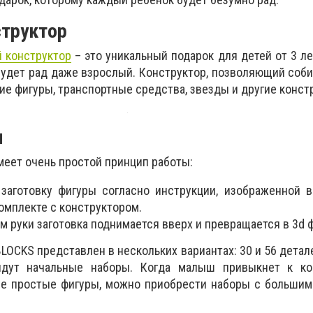
структор
 конструктор
– это уникальный подарок для детей от 3 ле
будет рад даже взрослый. Конструктор, позволяющий соб
е фигуры, транспортные средства, звезды и другие конст
ы
меет очень простой принцип работы:
заготовку фигуры согласно инструкции, изображенной 
омплекте с конструктором.
 руки заготовка поднимается вверх и превращается в 3d ф
LOCKS представлен в нескольких вариантах: 30 и 56 детал
йдут начальные наборы. Когда малыш привыкнет к ко
ые простые фигуры, можно приобрести наборы с большим