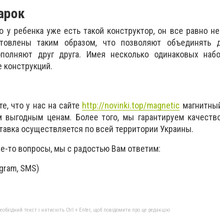
арок
о у ребенка уже есть такой конструктор, он все равно не
товлены таким образом, что позволяют объединять д
полняют друг друга. Имея несколько одинаковых набо
 конструкций.
е, что у нас на сайте
http://novinki.top/magnetic
магнитный
 выгодным ценам. Более того, мы гарантируем качество
тавка осуществляется по всей территории Украины.
ие-то вопросы, мы с радостью Вам ответим:
egram, SMS)
бхідний текст і натисніть Ctrl + Enter, щоб повідомити про це редакцію