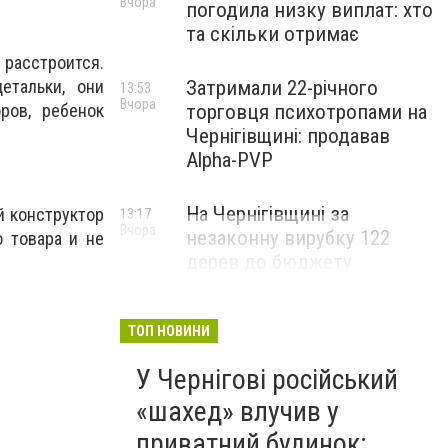
Вчора
погодила низку виплат: хто
та скільки отримає
 расстроится.
етальки, они
Затримали 22-річного
13:53
Вчора
ров, ребенок
торговця психотропами на
Чернігівщині: продавав
Alpha-PVP
На Чернігівщині за
 конструктор
13:17
Вчора
незаконну вирубку 122
 товара и не
дерев до бюджету
сплатили понад 3 млн грн
ТОП НОВИНИ
У Чернігові російський
«шахед» влучив у
приватний будинок: