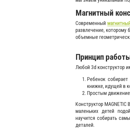
Магнитный кон
Современный
магнитный
развлечение, которому 
объемные геометрически
Принцип работ
Любой 3d конструктор и
Ребенок собирает 
книжке, идущей в к
Простым движением
Конструктор MAGNETIC B
маленьких детей подо
научится собирать сам
деталей.