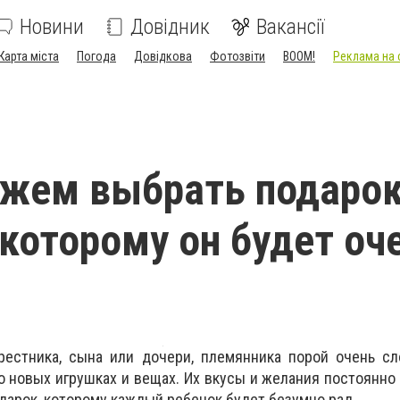
Новини
Довідник
Вакансії
Карта міста
Погода
Довідкова
Фотозвіти
BOOM!
Реклама на 
жем выбрать подарок
 которому он будет оч
рестника, сына или дочери, племянника порой очень сл
 новых игрушках и вещах. Их вкусы и желания постоянно
дарок, которому каждый ребенок будет безумно рад.