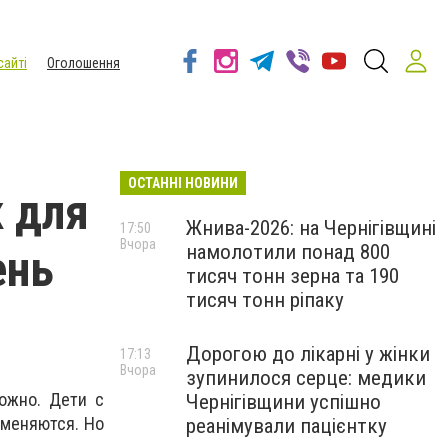
сайті
Оголошення
ОСТАННІ НОВИНИ
 для
Жнива-2026: на Чернігівщині
17:50
Вчора
намолотили понад 800
ень
тисяч тонн зерна та 190
тисяч тонн ріпаку
Дорогою до лікарні у жінки
17:13
Вчора
зупинилося серце: медики
ожно. Дети с
Чернігівщини успішно
 меняются. Но
реанімували пацієнтку