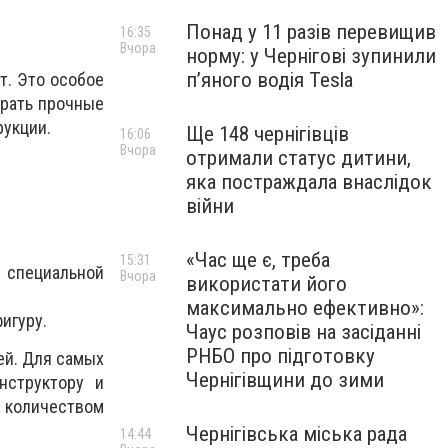
Понад у 11 разів перевищив
16:35
Вчора
норму: у Чернігові зупинили
пʼяного водія Tesla
т. Это особое
ирать прочные
рукции.
Ще 148 чернігівців
16:06
Вчора
отримали статус дитини,
яка постраждала внаслідок
війни
«Час ще є, треба
15:31
в специальной
Вчора
використати його
максимально ефективно»:
игуру.
Чаус розповів на засіданні
РНБО про підготовку
ей. Для самых
Чернігівщини до зими
нструктору и
 количеством
Чернігівська міська рада
14:44