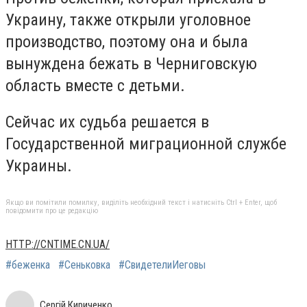
Украину, также открыли уголовное
производство, поэтому она и была
вынуждена бежать в Черниговскую
область вместе с детьми.
Сейчас их судьба решается в
Государственной миграционной службе
Украины.
Якщо ви помітили помилку, виділіть необхідний текст і натисніть Ctrl + Enter, щоб
повідомити про це редакцію
HTTP://CNTIME.CN.UA/
#беженка
#Сеньковка
#СвидетелиИеговы
Сергій Кириченко