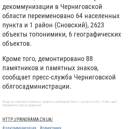
декоммунизации в Черниговской
области переименовано 64 населенных
пункта и 1 район (Сновский), 2623
объекты топонимики, 6 географических
объектов.
Кроме того, демонтировано 88
памятников и памятных знаков,
сообщает пресс-служба Черниговской
облгосадминистрации.
Якщо ви помітили помилку, виділіть необхідний текст і натисніть Ctrl + Enter, щоб
повідомити про це редакцію
HTTP://PANORAMA.CN.UA/
#декоммунизация
#памятники