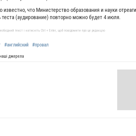
о известно, что Министерство образования и науки отреаг
ь теста (аудирование) повторно можно будет 4 июля.
бхідний текст і натисніть Ctrl + Enter, щоб повідомити про це редакцію
т
#английский
#провал
 наші джерела