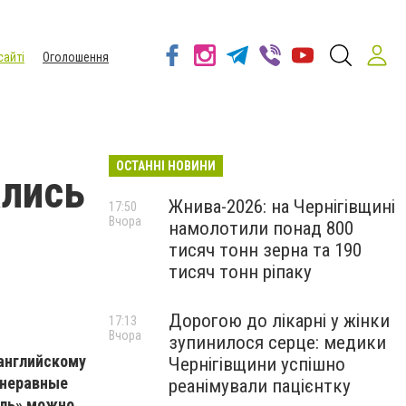
сайті
Оголошення
ОСТАННІ НОВИНИ
ались
Жнива-2026: на Чернігівщині
17:50
Вчора
намолотили понад 800
тисяч тонн зерна та 190
тисяч тонн ріпаку
Дорогою до лікарні у жінки
17:13
Вчора
зупинилося серце: медики
 английскому
Чернігівщини успішно
 неравные
реанімували пацієнтку
ель» можно