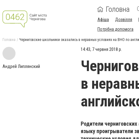
Головна
Афіша
Дозвілля
Потрібна допомога
Головна
Черниговские школьники оказались в неравных условиях на ВНО по англ
14:43, 7 червня 2018 р.
Чернигов
Андрей Липлянский
в неравн
английск
Родители черниговских 
языку проигрыватели з
технические условия дл