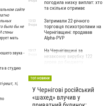
Вчора
погодила низку виплат: хто
та скільки отримає
иальном сайте
ратно
Затримали 22-річного
ельных
13:53
Вчора
торговця психотропами на
то было бы не
Чернігівщині: продавав
И стены
Alpha-PVP
ирует мать
На Чернігівщині за
13:17
рошего звука -
Вчора
незаконну вирубку 122
дерев до бюджету
сплатили понад 3 млн грн
та в студию
ТОП НОВИНИ
і-решт, ті,
У Чернігові російський
«шахед» влучив у
 по
приватний будинок: