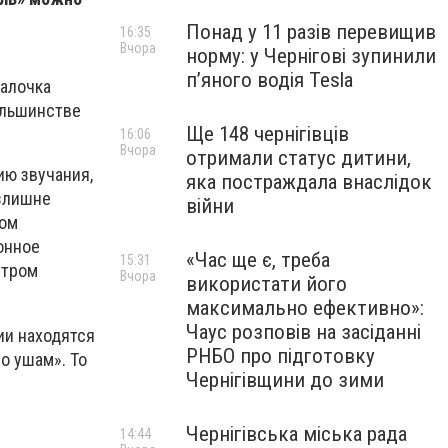
Понад у 11 разів перевищив
16:35
Вчора
норму: у Чернігові зупинили
пʼяного водія Tesla
щалочка
ольшинстве
Ще 148 чернігівців
16:06
Вчора
отримали статус дитини,
ю звучания,
яка постраждала внаслідок
излишне
війни
ком
онное
«Час ще є, треба
15:31
нтром
Вчора
використати його
максимально ефективно»:
Чаус розповів на засіданні
ии находятся
РНБО про підготовку
о ушам». То
Чернігівщини до зими
Чернігівська міська рада
14:44