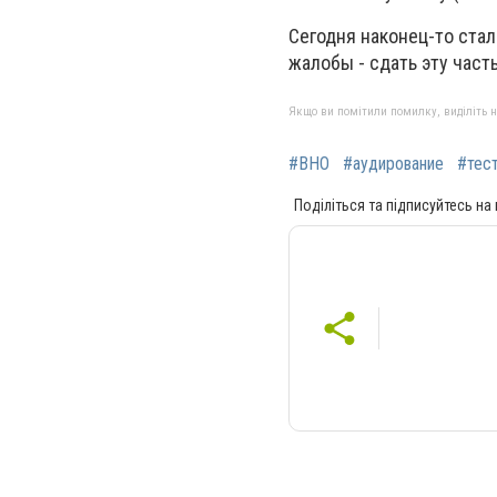
Сегодня наконец-то стал
жалобы - сдать эту част
Якщо ви помітили помилку, виділіть нео
#ВНО
#аудирование
#тес
Поділіться та підписуйтесь на