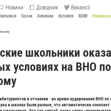
Новини
Довідник
Вакансії
Карта міста
Погода
Довідкова
Фотозвіти
BOOM!
Реклама на 
ийскому
ские школьники оказ
ых условиях на ВНО по
ому
абитуриентов в отчаянии - во время аудирования ВНО по
вука в школах были разные, что автоматически означает
я школьников. Это тот случай, когда слово «проигрыват