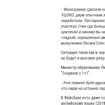
-
Фонограмму сделали х
УЦОКО, двум опытным зв
поработали. Постаралис
участках (там где больш
критично и никому бы не
гладкие, окрашенные эм
выпускника Оксана Слес
Ситуация такая как в чер
не будет и высоких резу
Министр образования Ли
"Сніданок з 1+1".
- Учні повинні були одраз
хто сидів на останніх па
В Фейсбуке есть даже с
английскому языку (2018