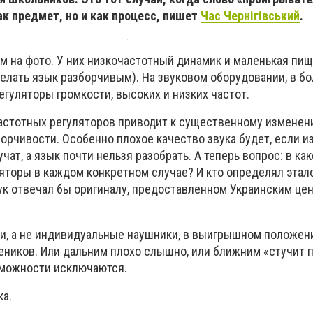
ак предмет, но и как процесс, пишет
Час Чернігівський
.
м на фото. У них низкочастотный динамик и маленькая пи
делать язык разборчивым). На звуковом оборудовании, в б
егуляторы громкости, высоких и низких частот.
стотных регуляторов приводит к существенному изменени
борчивости. Особенно плохое качество звука будет, если 
чат, а язык почти нельзя разобрать. А теперь вопрос: в ка
яторы в каждом конкретном случае? И кто определял этал
вук отвечал бы оригиналу, предоставленном Украинским це
и, а не индивидуальные наушники, в выигрышном положен
еников. Или дальним плохо слышно, или ближним «стучит п
зможности исключаются.
ка.