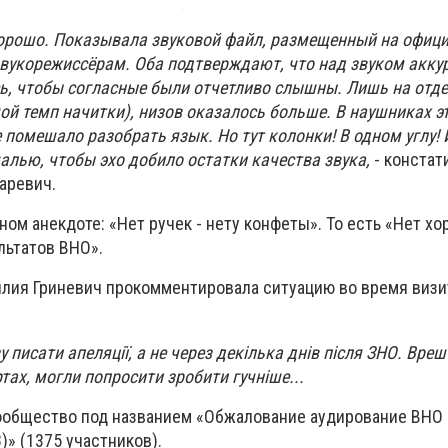
орошо. Показывала звуковой файл, размещенный на офиц
укорежиссёрам. Оба подтверждают, что над звуком акку
ь, чтобы согласные были отчетливо слышны. Лишь на отд
ой темп начитки), низов оказалось больше. В наушниках э
 помешало разобрать язык. Но тут колонки! В одном углу! 
алью, чтобы эхо добило остатки качества звука,
- констат
аревич.
ном анекдоте: «Нет ручек - нету конфеты». То есть «Нет хо
льтатов ВНО».
лия Гриневич прокомментировала ситуацию во время визи
у писати апеляції, а не через декілька днів після ЗНО. Врешт
ртах, могли попросити зробити гучніше...
ообщество под названием «Обжалование аудирование ВНО
)» (1375 участников).