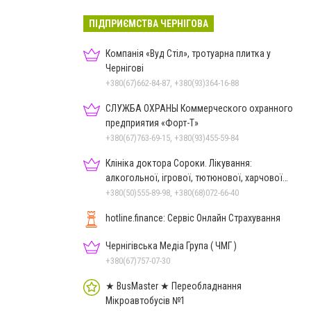
ПІДПРИЄМСТВА ЧЕРНІГОВА
Компанія «Вуд Стіл», тротуарна плитка у
Чернігові
+380(67)662-84-87, +380(93)364-16-88
СЛУЖБА ОХРАНЫ Коммерческого охранного
предприятия «Форт-Т»
+380(67)763-69-15, +380(93)455-59-84
Клініка доктора Сороки. Лікування:
алкогольної, ігрової, тютюнової, харчової
залежностей, неврозів т
+380(50)555-89-98, +380(68)072-66-40
hotline.finance: Сервіс Онлайн Страхування
Чернігівська Медіа Група ( ЧМГ )
+380(67)757-07-30
★ BusMaster ★ Переобладнання
Мікроавтобусів №1