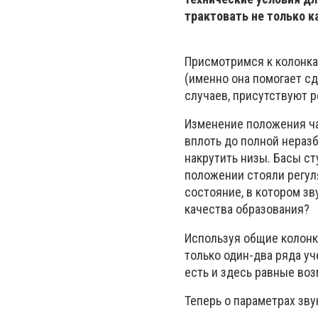
трактовать не только к
Присмотримся к колонка
(именно она помогает с
случаев, присутствуют р
Изменение положения ча
вплоть до полной нераз
накрутить низы. Басы сту
положении стояли регул
состояние, в котором з
качества образования?
Используя общие колонк
только один-два ряда уч
есть и здесь равные во
Теперь о параметрах зву