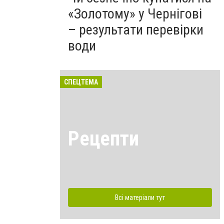
«Золотому» у Чернігові
– результати перевірки
води
СПЕЦТЕМА
Рецепти
Всі матеріали тут