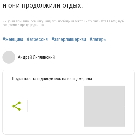
и они продолжили отдых.
Якщо ви помітили помилку, виділіть необхідний текст і натисніть Ctrl + Enter, щоб
повідомити про це редакцію
#женщина
#агрессия
#заперлавцеркви
#лагерь
Андрей Липлянский
Поділіться та підписуйтесь на наші джерела