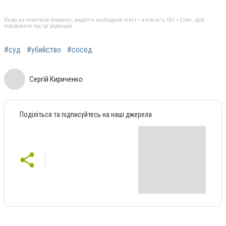
Якщо ви помітили помилку, виділіть необхідний текст і натисніть Ctrl + Enter, щоб
повідомити про це редакцію
#суд
#убийство
#сосед
Сергій Кириченко
Поділіться та підписуйтесь на наші джерела