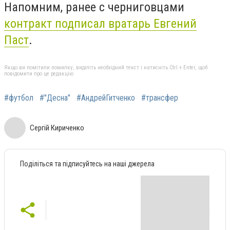
Напомним, ранее с черниговцами
контракт подписал вратарь Евгений
Паст
.
Якщо ви помітили помилку, виділіть необхідний текст і натисніть Ctrl + Enter, щоб
повідомити про це редакцію
#футбол
#"Десна"
#АндрейГитченко
#трансфер
Сергій Кириченко
Поділіться та підписуйтесь на наші джерела