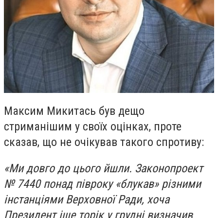
Максим Микитась був дещо
стриманішим у своїх оцінках, проте
сказав, що не очікував такого спротиву:
«Ми довго до цього йшли. Законопроект
№ 7440 понад півроку «блукав» різними
інстанціями Верховної Ради, хоча
Президент іще торік у грудні визначив