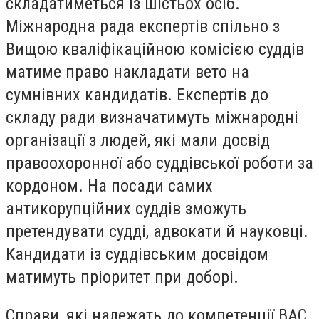
складатиметься із шістьох осіб.
Міжнародна рада експертів спільно з
Вищою кваліфікаційною комісією суддів
матиме право накладати вето на
сумнівних кандидатів. Експертів до
складу ради визначатимуть міжнародні
організації з людей, які мали досвід
правоохоронної або суддівської роботи за
кордоном. На посади самих
антикорупційних суддів зможуть
претендувати судді, адвокати й науковці.
Кандидати із суддівським досвідом
матимуть пріоритет при доборі.
Справи, які належать до компетенції ВАС