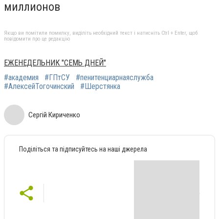
миллионов
Якщо ви помітили помилку, виділіть необхідний текст і натисніть Ctrl + Enter, щоб
повідомити про це редакцію
ЕЖЕНЕДЕЛЬНИК "СЕМЬ ДНЕЙ"
#академия
#ГПтСУ
#пенитенциарнаяслужба
#АлексейТогочинский
#Шерстянка
Сергій Кириченко
Поділіться та підписуйтесь на наші джерела