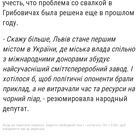
учесть, что проблема со свалкой в
Грибовичах была решена еще в прошлом
году.
- Скажу більше, Львів стане першим
містом в України, де міська влада спільно
з міжнародними донорами збудує
найсучасніший сміттєпереробний завод. І
хотілося б, щоб політичні опоненти брали
приклад, а не витрачали час та ресурси на
чорний піар,
- резюмировала народный
депутат.
Якщо ви помітили помилку, виділіть необхідний текст і натисніть Ctrl + Enter, щоб
повідомити про це редакцію