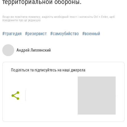
территориальной обороны.
Якщо ви помітили помилку, виділіть необхідний текст і натисніть Ctrl + Enter, щоб
повідомити про це редакцію
#трагедия
#резервист
#самоубийство
#военный
Андрей Липлянский
Поділіться та підписуйтесь на наші джерела