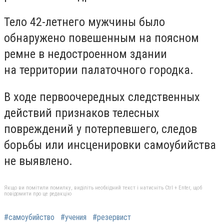
Тело 42-летнего мужчины было
обнаружено повешенным на поясном
ремне в недостроенном здании
на территории палаточного городка.
В ходе первоочередных следственных
действий признаков телесных
повреждений у потерпевшего, следов
борьбы или инсценировки самоубийства
не выявлено.
Якщо ви помітили помилку, виділіть необхідний текст і натисніть Ctrl + Enter, щоб
повідомити про це редакцію
#самоубийство
#учения
#резервист