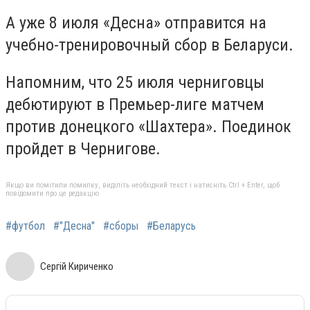
А уже
8 июля
«
Десна
»
отправится на
учебно-тренировочный сбор в Беларуси.
Напомним, что 25 июля черниговцы
дебютируют в Премьер-лиге матчем
против донецкого «Шахтера». Поединок
пройдет в Чернигове.
Якщо ви помітили помилку, виділіть необхідний текст і натисніть Ctrl + Enter, щоб
повідомити про це редакцію
#футбол
#"Десна"
#сборы
#Беларусь
Сергій Кириченко