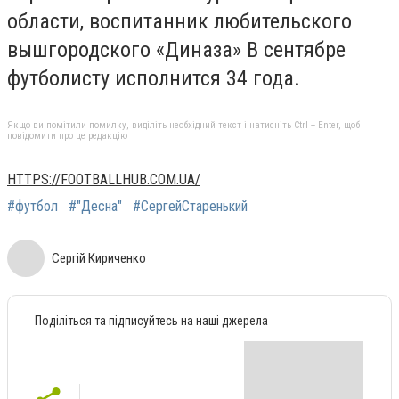
области, воспитанник любительского
вышгородского «Диназа» В сентябре
футболисту исполнится 34 года.
Якщо ви помітили помилку, виділіть необхідний текст і натисніть Ctrl + Enter, щоб
повідомити про це редакцію
HTTPS://FOOTBALLHUB.COM.UA/
#футбол
#"Десна"
#СергейСтаренький
Сергій Кириченко
Поділіться та підписуйтесь на наші джерела