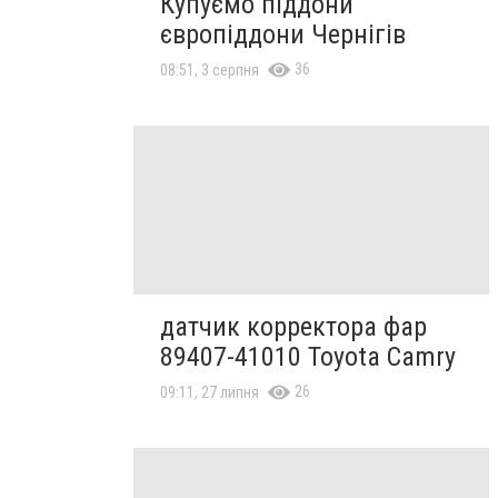
Купуємо піддони
європіддони Чернігів
36
08:51, 3 серпня
датчик корректора фар
89407-41010 Toyota Camry
26
09:11, 27 липня