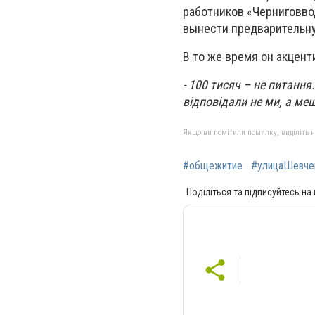
работников «Черниговво
вынести предварительну
В то же время он акцент
- 100 тисяч – не питанн
відповідали не ми, а ме
Якщо ви помітили помилку, виділіть нео
#общежитие
#улицаШевче
Поділіться та підписуйтесь на