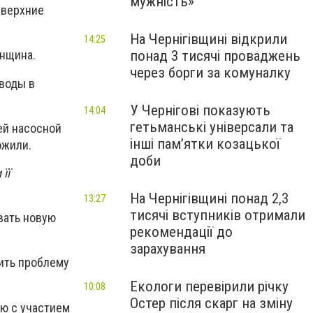
мужність»
 верхние
На Чернігівщині відкрили
14:25
понад 3 тисячі проваджень
нщина.
через борги за комуналку
 воды в
У Чернігові показують
14:04
гетьманські універсали та
ей насосной
інші пам’ятки козацької
ожили.
доби
її
На Чернігівщині понад 2,3
13:27
тисячі вступників отримали
вать новую
рекомендації до
зарахування
ить проблему
Екологи перевірили річку
10:08
Остер після скарг на зміну
ию с участием