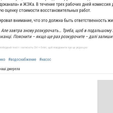
доканала» и ЖЭКа. В течение трех рабочих дней комиссия
ю оценку стоимости восстановительных работ.
ировал внимание, что это должна быть ответственность жи
я. Але завтра знову розкурочать… Треба, щоб в подальшому 
шканці. Пояснити – якщо ще раз розкурочите – далі залишит
бхідний текст і натисніть Ctrl + Enter, щоб повідомити про це редакцію
нко
#водоснабжение
#насос
 наші джерела