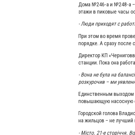
Дома №246-а и №248-а –
этажи в пиковые часы о
- Люди приходят с работ
При этом во время прове
порядке. А сразу после 
Директор КП «Черниговв
станции. Пока она работ
- Вона не була на баланс
розкурочив – ми уявлен
Единственным выходом д
повышающую насосную ст
Городской голова Влади
на жильцов – не лучший 
- Місто. 21-е сторіччя. В