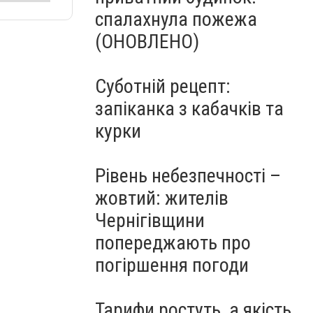
спалахнула пожежа
(ОНОВЛЕНО)
Суботній рецепт:
запіканка з кабачків та
курки
Рівень небезпечності –
жовтий: жителів
Чернігівщини
попереджають про
погіршення погоди
Тарифи ростуть, а якість