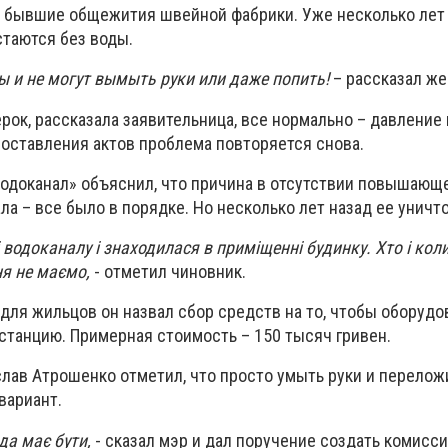
 бывшие общежития швейной фабрики. Уже несколько лет
стаются без воды.
ы и не могут вымыть руки или даже попить!
– рассказал же
рок, рассказала заявительница, все нормально – давление
составления актов проблема повторяется снова.
одоканал» объяснил, что причина в отсутствии повышающ
ала – все было в порядке. Но несколько лет назад ее уничт
і водоканалу і знаходилася в приміщенні будинку. Хто і коли 
ня не маємо,
- отметил чиновник.
ля жильцов он назвал сбор средств на то, чтобы оборудо
анцию. Примерная стоимость – 150 тысяч гривен.
слав Атрошенко отметил, что просто умыть руки и перелож
вариант.
ода має бути,
- сказал мэр и дал поручение создать комисс