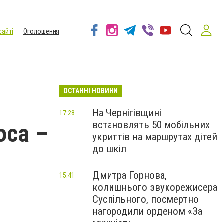
сайті
Оголошення
ОСТАННІ НОВИНИ
На Чернігівщині
17:28
встановлять 50 мобільних
оса –
укриттів на маршрутах дітей
до шкіл
Дмитра Горнова,
15:41
колишнього звукорежисера
Суспільного, посмертно
нагородили орденом «За