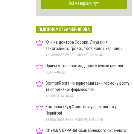
Всі матеріали тут
ПІДПРИЄМСТВА ЧЕРНІГОВА
Клініка доктора Сороки. Лікування:
алкогольної, ігрової, тютюнової, харчової
залежностей, неврозів т
+380(50)555-89-98, +380(68)072-66-40
Прием металлолома, дорого куплю металл
063-17-40-320
GormonRosta - інтернет-магазин гормону росту
та спортивної фармакології
+380(93)144-34-44
Компанія «Вуд Стіл», тротуарна плитка у
Чернігові
+380(67)662-84-87, +380(93)364-16-88
СЛУЖБА ОХРАНЫ Коммерческого охранного