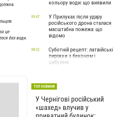
кольору води: що виявили
 должна
У Прилуках після удару
09:47
льцов:
російського дрона сталася
масштабна пожежа: що
за це
відомо
еся без води.
Суботній рецепт: латвійські
08:52
пиріжки з беконом і
цибулею
ТОП НОВИНИ
У Чернігові російський
«шахед» влучив у
приватний будинок: